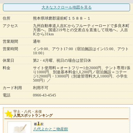
大きなスクロール地図
を見る
住所
熊本県球磨郡湯前町１５８８－１
アクセス
九州自動車道人吉ICからフルーティーロードで多良木町
方面へ。国道219号との交差点を直進して現地へ。人吉
ICから31km
営業期間
通年
営業時間
イン9:00、アウト17:00（宿泊施設はイン15:00、アウト
10:00）
休業日
第2・4月曜、祝日の場合は翌日休
料金
サイト使用料＝オートフリー1台2000円、テント専用1張
り1000円、別途基本料金1人200円／宿泊施設＝コテー
ジ12000円・13000円（別途管理料大人1000円、小学生
500円）／
カード利用
利用不可
電話
0966-43-4545
宇土・八代・水俣
人気スポットランキング
八代よかとこ物産館