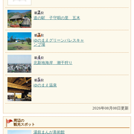
道の駅 子守唄の里 五木
ゆのまえグリーンパレスキャ
ンプ場
北新地海岸 潮干狩り
ゆのまえ温泉
2026年08月08日更新
周辺の
観光スポット
湯前まんが美術館