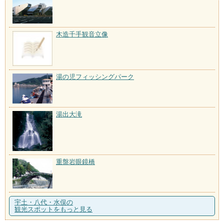
木造千手観音立像
湯の児フィッシングパーク
湯出大滝
重盤岩眼鏡橋
宇土・八代・水俣の
観光スポットをもっと見る