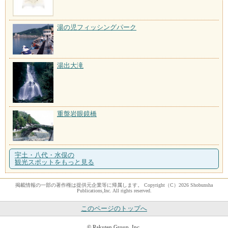
湯の児フィッシングパーク
湯出大滝
重盤岩眼鏡橋
宇土・八代・水俣の
観光スポットをもっと見る
掲載情報の一部の著作権は提供元企業等に帰属します。 Copyright（C）2026 Shobunsha
Publications,Inc. All rights reserved.
このページのトップへ
© Rakuten Group, Inc.