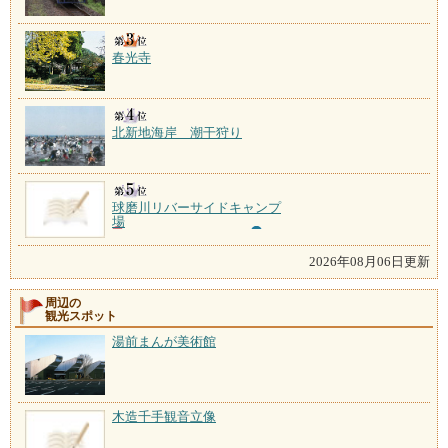
春光寺
北新地海岸 潮干狩り
球磨川リバーサイドキャンプ
場
2026年08月06日更新
周辺の
観光スポット
湯前まんが美術館
木造千手観音立像