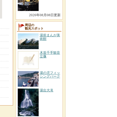
2026年08月08日更新
周辺の
観光スポット
湯前まんが美
術館
木造千手観音
立像
湯の児フィッ
シングパーク
湯出大滝