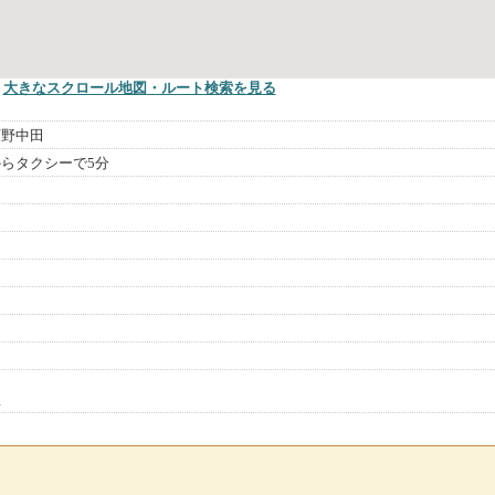
大きなスクロール地図
・ルート検索
を見る
町野中田
らタクシーで5分
里