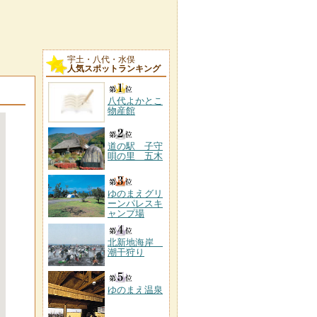
宇土・八代・水俣
人気スポットランキング
八代よかとこ
物産館
道の駅 子守
唄の里 五木
ゆのまえグリ
ーンパレスキ
ャンプ場
北新地海岸
潮干狩り
ゆのまえ温泉