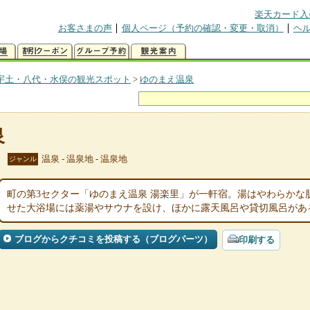
楽天カード入
お客さまの声
個人ページ（予約の確認・変更・取消）
ヘ
宇土・八代・水俣の観光スポット
>
ゆのまえ温泉
泉
温泉 - 温泉地 - 温泉地
ジャンル
町の第3セクター「ゆのまえ温泉 湯楽里」が一軒宿。湯はやわらかな
せた大浴場には薬湯やサウナを設け、ほかに露天風呂や貸切風呂があ
ブログからクチコミを投稿する（ブログパーツ）
印刷する