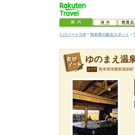
たびノートTOP
>
熊本県の観光スポット
>
ゆのまえ温
熊本県球磨郡湯前町
エリア