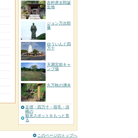
吉村虎太郎誕
生地
ジョン万次郎
像
ゆういんぐ四
万十
天満宮前キャ
ンプ場
久万秋の湧水
足摺・四万十・宿毛・須
崎の
観光スポットをもっと見
る
このページのトップへ