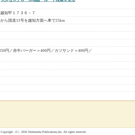
町越知甲１７３６－７
から国道33号を越知方面へ車で25km
350円／赤牛バーガー＝400円／カツサンド＝400円／
 Shobunsha Publications,Inc. All rights reserved.