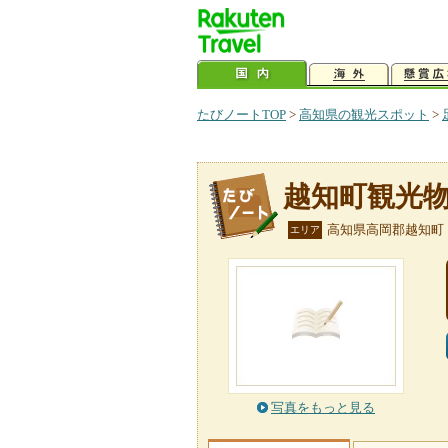
たびノートTOP
>
高知県の観光スポット
>
越知町観光
高知県高岡郡越知町
エリア
写真をもっと見る