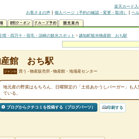
楽天カード入
お客さまの声
個人ページ（予約の確認・変更・取消）
ヘ
足摺・四万十・宿毛・須崎の観光スポット
>
越知町観光物産館 おち駅
物産館 おち駅
買う - 物産販売所 - 物産館・地場産センター
ジャンル
地元産の野菜はもちろん、日曜限定の「土佐あかうしバーガー」も人
ている。
ブログからクチコミを投稿する（ブログパーツ）
印刷する