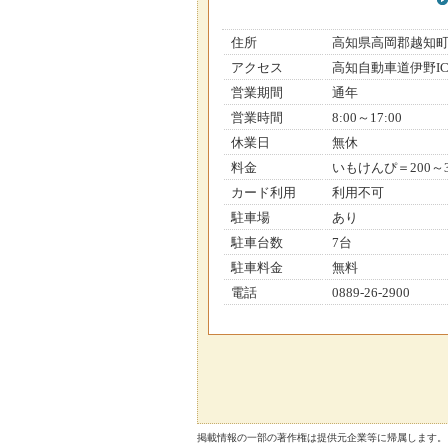
住所
高知県高岡郡越知
アクセス
高知自動車道伊野IC
営業期間
通年
営業時間
8:00～17:00
休業日
無休
料金
いもけんぴ＝200～
カード利用
利用不可
駐車場
あり
駐車台数
7台
駐車料金
無料
電話
0889-26-2900
掲載情報の一部の著作権は提供元企業等に帰属します。 Copyright（C）2026