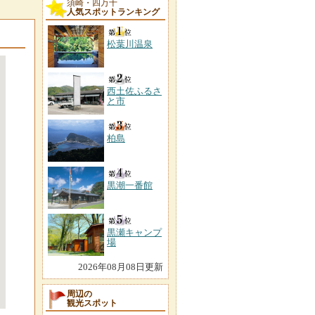
須崎・四万十
人気スポットランキング
松葉川温泉
西土佐ふるさ
と市
柏島
黒潮一番館
黒瀬キャンプ
場
2026年08月08日更新
周辺の
観光スポット