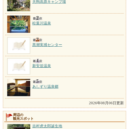
天狗高原キャンプ場
松葉川温泉
黒潮実感センター
新安並温泉
あしずり温泉郷
2026年08月06日更新
周辺の
観光スポット
吉村虎太郎誕生地