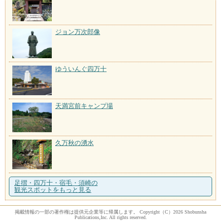
ジョン万次郎像
ゆういんぐ四万十
天満宮前キャンプ場
久万秋の湧水
足摺・四万十・宿毛・須崎の
観光スポットをもっと見る
掲載情報の一部の著作権は提供元企業等に帰属します。 Copyright（C）2026 Shobunsha
Publications,Inc. All rights reserved.