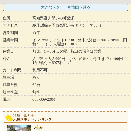
大きなスクロール地図
を見る
住所
高知県吾川郡いの町桑瀬
アクセス
JR予讃線伊予西条駅からタクシーで35分
営業期間
通年
営業時間
イン15:00、アウト10:00、外来入浴は11:00～20:00（閉
館21:00）、火曜は15:00～
休業日
無休、1～3月は火曜、祝日の場合は営業
料金
入浴料＝大人600円、小人（0歳～小学生まで）400円／
1泊2食付＝6975円～／
カード利用
利用不可
駐車場
あり
駐車台数
60台
駐車料金
無料
電話
088-869-2300
須崎・四万十
人気スポットランキング