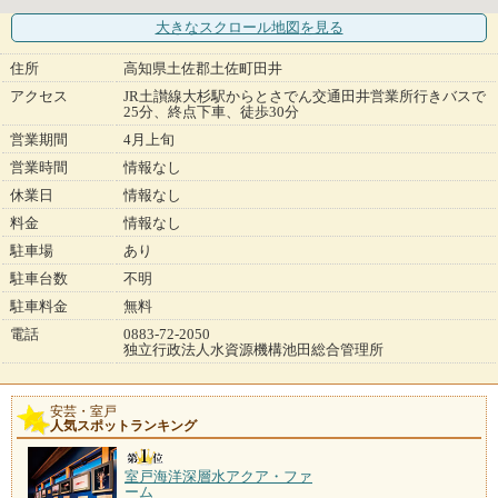
大きなスクロール地図
を見る
住所
高知県土佐郡土佐町田井
アクセス
JR土讃線大杉駅からとさでん交通田井営業所行きバスで
25分、終点下車、徒歩30分
営業期間
4月上旬
営業時間
情報なし
休業日
情報なし
料金
情報なし
駐車場
あり
駐車台数
不明
駐車料金
無料
電話
0883-72-2050
独立行政法人水資源機構池田総合管理所
安芸・室戸
人気スポットランキング
室戸海洋深層水アクア・ファ
ーム