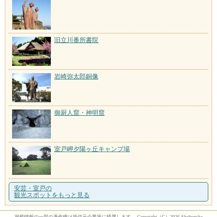
旧立川番所書院
岩崎弥太郎銅像
御厨人窟・神明窟
室戸岬夕陽ヶ丘キャンプ場
安芸・室戸の
観光スポットをもっと見る
掲載情報の一部の著作権は提供元企業等に帰属します。 Copyright（C）2026 Shobunsha