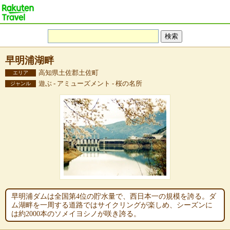
早明浦湖畔
高知県土佐郡土佐町
エリア
遊ぶ - アミューズメント - 桜の名所
ジャンル
早明浦ダムは全国第4位の貯水量で、西日本一の規模を誇る。ダ
ム湖畔を一周する道路ではサイクリングが楽しめ、シーズンに
は約2000本のソメイヨシノが咲き誇る。