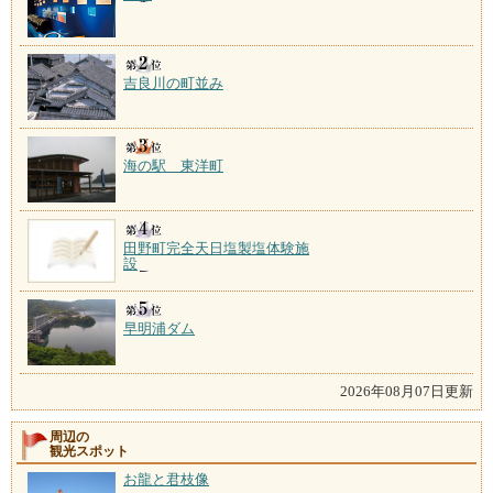
吉良川の町並み
海の駅 東洋町
田野町完全天日塩製塩体験施
設
早明浦ダム
2026年08月07日更新
周辺の
観光スポット
お龍と君枝像