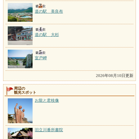
道の駅 美良布
道の駅 大杉
室戸岬
2026年08月10日更新
周辺の
観光スポット
お龍と君枝像
旧立川番所書院