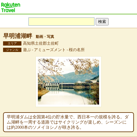
早明浦湖畔
動画・写真
高知県土佐郡土佐町
エリア
遊ぶ - アミューズメント - 桜の名所
ジャンル
早明浦ダムは全国第4位の貯水量で、西日本一の規模を誇る。ダ
ム湖畔を一周する道路ではサイクリングが楽しめ、シーズンに
は約2000本のソメイヨシノが咲き誇る。