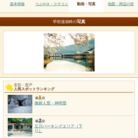
基本情報
つぶやき・クチコミ
動画・写真
地図・周辺の宿
写真
早明浦湖畔の
安芸・室戸
人気スポットランキング
御厨人窟・神明窟
立川パーキングエリア（下
り）