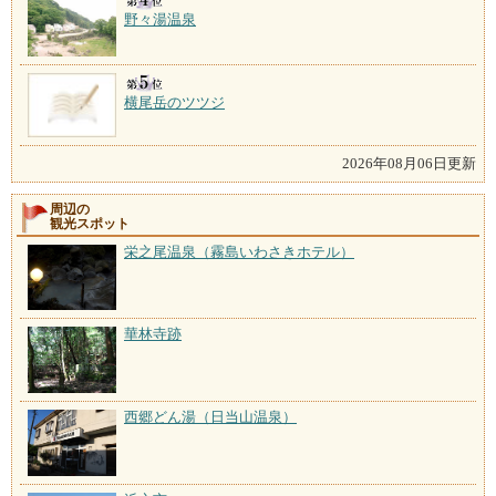
野々湯温泉
横尾岳のツツジ
2026年08月06日更新
周辺の
観光スポット
栄之尾温泉（霧島いわさきホテル）
華林寺跡
西郷どん湯（日当山温泉）