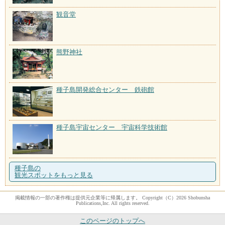
観音堂
熊野神社
種子島開発総合センター 鉄砲館
種子島宇宙センター 宇宙科学技術館
種子島の
観光スポットをもっと見る
掲載情報の一部の著作権は提供元企業等に帰属します。 Copyright（C）2026 Shobunsha
Publications,Inc. All rights reserved.
このページのトップへ