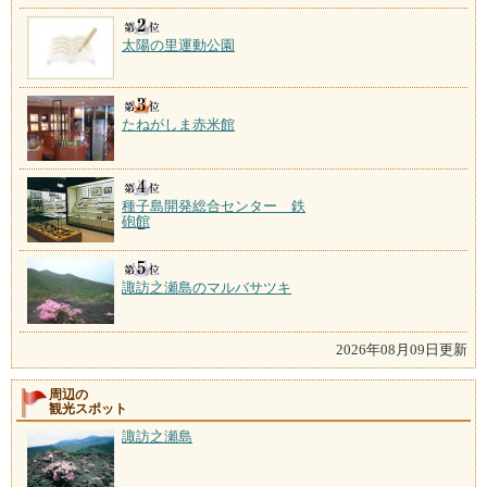
太陽の里運動公園
たねがしま赤米館
種子島開発総合センター 鉄
砲館
諏訪之瀬島のマルバサツキ
2026年08月09日更新
周辺の
観光スポット
諏訪之瀬島