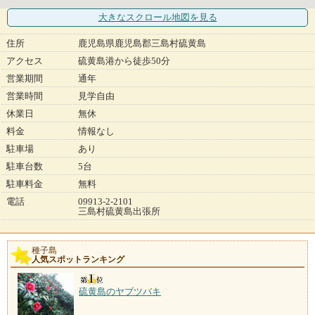
大きなスクロール地図
を見る
住所
鹿児島県鹿児島郡三島村硫黄島
アクセス
硫黄島港から徒歩50分
営業期間
通年
営業時間
見学自由
休業日
無休
料金
情報なし
駐車場
あり
駐車台数
5台
駐車料金
無料
電話
09913-2-2101
三島村硫黄島出張所
種子島
人気スポットランキング
硫黄島のヤブツバキ