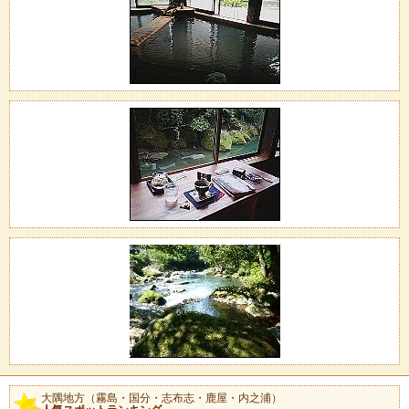
大隅地方（霧島・国分・志布志・鹿屋・内之浦）