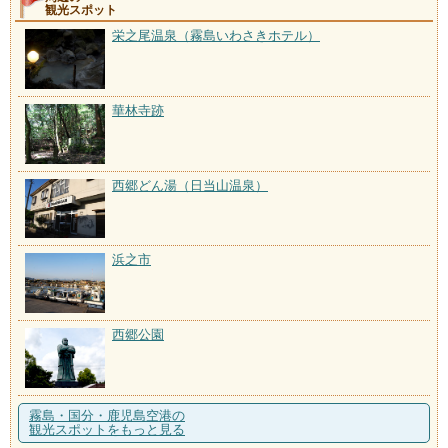
観光スポット
栄之尾温泉（霧島いわさきホテル）
華林寺跡
西郷どん湯（日当山温泉）
浜之市
西郷公園
霧島・国分・鹿児島空港の
観光スポットをもっと見る