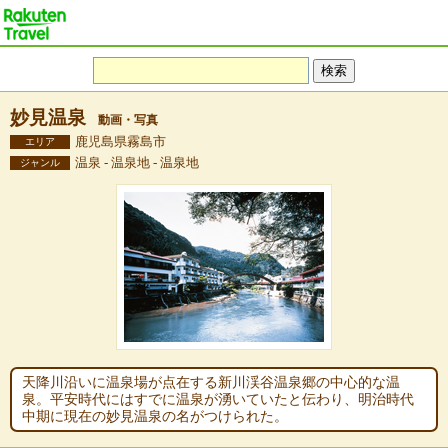
妙見温泉
動画・写真
鹿児島県霧島市
エリア
温泉 - 温泉地 - 温泉地
ジャンル
天降川沿いに温泉場が点在する新川渓谷温泉郷の中心的な温
泉。平安時代にはすでに温泉が湧いていたと伝わり、明治時代
中期に現在の妙見温泉の名がつけられた。