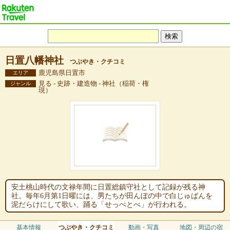
日置八幡神社
つぶやき・クチコミ
鹿児島県日置市
エリア
見る - 史跡・建造物 - 神社（稲荷・権
ジャンル
現）
安土桃山時代の文禄年間に日置総鎮守社として記録が残る神
社。毎年6月第1日曜には、男たちが田んぼの中で白じゅばんを
泥だらけにして歌い、踊る「せっぺとべ」が行われる。
基本情報
つぶやき・クチコミ
動画・写真
地図・周辺の宿