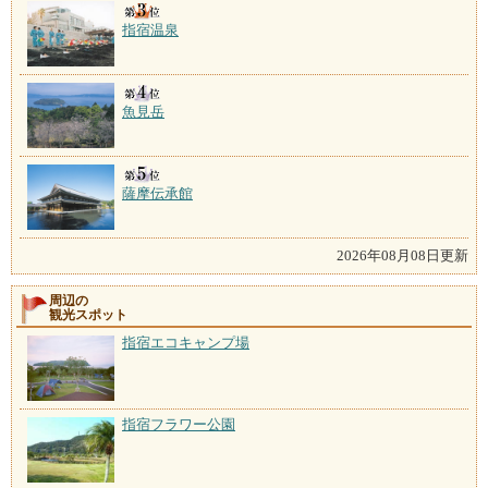
指宿温泉
魚見岳
薩摩伝承館
2026年08月08日更新
周辺の
観光スポット
指宿エコキャンプ場
指宿フラワー公園