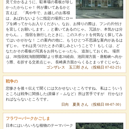
見て分かるように、駐車場の看板が珍し
かったからじゃ！ 何が書いてあるかと
言えば、 「馬や牛で、お越しのお客様
は、あばれないように指定の場所にロー
プを縛ってからお入りください。なお、お帰りの際は、フンの片付け
を宜しくお願いします。」と書いてあるのじゃ。 冗談か、本気かは分
からん。。 指宿を旅行したときに、このスポットを何気なく探してみ
てはいかがかな！ この案内の他に、もうひとつ不思議な案内があるは
ずじゃ。 それは見つけたときの楽しみということで！ もしくは、ど
なたかその看板の写真をお持ちじゃったら、 追加しておくれ。 場所
は、JR指宿枕渹顫開聞駅より県道28経由、池田湖方面・唐船峡へ向か
う際、右折する交差点じゃ。 長崎鼻方面からくるとまっすぐじゃな。
ゴンザレス 玉三郎 さん （投稿日 07-02-25）
戦争の
悲惨さを後々伝えて聞くには欠かせないところですね。 私はこういう
ところは戦争に関係した(原爆ド－ムなど）所は苦手ですが 行かなけ
ればならないところです。
日向 夏美 さん （投稿日 08-07-30）
フラワーパークかごしま
日本にはいろいろな植物のテーマパーク