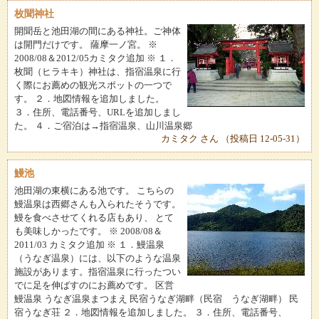
枚聞神社
開聞岳と池田湖の間にある神社。ご神体
は開門だけです。 薩摩一ノ宮。 ※
2008/08＆2012/05カミタク追加 ※ １．
枚聞（ヒラキキ）神社は、指宿温泉に行
く際にお薦めの観光スポットの一つで
す。 ２．地図情報を追加しました。
３．住所、電話番号、URLを追加しまし
た。 ４．ご宿泊は→指宿温泉、山川温泉郷
カミタク さん （投稿日 12-05-31）
鰻池
池田湖の東横にある池です。 こちらの
鰻温泉は西郷さんも入られたそうです。
鰻を食べさせてくれる店もあり、 とて
も美味しかったです。 ※ 2008/08＆
2011/03 カミタク追加 ※ １．鰻温泉
（うなぎ温泉）には、以下のような温泉
施設があります。指宿温泉に行ったつい
でに足を伸ばすのにお薦めです。 区営
鰻温泉 うなぎ温泉まつまえ 民宿うなぎ湖畔（民宿 うなぎ湖畔） 民
宿うなぎ荘 ２．地図情報を追加しました。 ３．住所、電話番号、