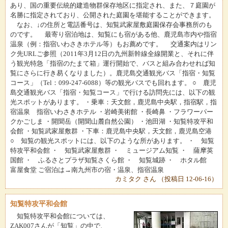
あり、国の重要伝統的建造物群保存地区に指定され、また、７庭園が
名勝に指定されており、公開された庭園を堪能することができます。
なお、↓の住所と電話番号は、知覧武家屋敷庭園保存会事務所のも
のです。 最寄り宿泊地は、知覧にも宿がある他、鹿児島市内や指宿
温泉（例：指宿いわさきホテル等）もお薦めです。 交通案内はリン
ク先URLご参照（2011年3月12日の九州新幹線全線開業と、それに伴
う観光特急「指宿のたまて箱」運行開始で、バスと組み合わせれば知
覧にさらに行き易くなりました）。鹿児島交通観光バス「指宿・知覧
コース」（Tel：099-247-6088）等の観光バスでも回れます。 ○ 鹿児
島交通観光バス「指宿・知覧コース」で行ける訪問先には、以下の観
光スポットがあります。 ・乗車：天文館，鹿児島中央駅，指宿駅，指
宿温泉 指宿いわさきホテル ・岩崎美術館 ・長崎鼻 ・フラワーパー
クかごしま ・開聞岳（開聞山麓自然公園） ・池田湖 ・知覧特攻平和
会館 ・知覧武家屋敷群 ・下車：鹿児島中央駅，天文館，鹿児島空港
○ 知覧の観光スポットには、以下のような所があります。 ・ 知覧
特攻平和会館 ・ 知覧武家屋敷群 ・ ミュージアム知覧 ・ 薩摩英
国館 ・ ふるさとプラザ知覧さくら館 ・ 知覧城跡 ・ ホタル館
富屋食堂 ご宿泊は→南九州市の宿・温泉、指宿温泉
カミタク さん （投稿日 12-06-16）
知覧特攻平和会館
知覧特攻平和会館については、
ZAK007さんが「知覧」の中で、