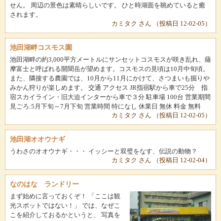
せん。 周辺の景色は素晴らしいです。 ひと時湖面を眺めていると癒
されます。
カミタク さん （投稿日 12-02-05）
池田湖畔コスモス園
池田湖畔の約3,000平方メートルにサンセットコスモスが咲き乱れ、薩
摩富士と呼ばれる開聞岳が望めます。コスモスの見頃は10月中旬頃。
また、隣接する農園では、10月から11月にかけて、さつまいも掘りや
みかん狩りが楽しめます。 交通 アクセス JR指宿駅から車で25分 指
宿スカイライン・旧大迫インターから車で３分 駐車場 100台 営業期間
見ごろ:5月下旬～7月下旬 営業時間 特になし 休業日 無休 料金 無料
カミタク さん （投稿日 12-02-05）
池田湖オオウナギ
うわさのオオウナギ・・・ イッシーと双璧をなす、伝説の動物？
カミタク さん （投稿日 12-02-04）
なのはな ランドリー
まず始めに言っておくぞ！ 「ここは観
光スポットではない！」 では、なぜこ
こを紹介しておるかというと、 写真を