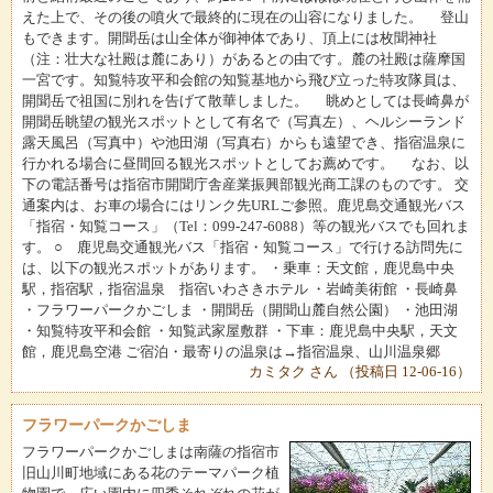
えた上で、その後の噴火で最終的に現在の山容になりました。 登山
もできます。開聞岳は山全体が御神体であり、頂上には枚聞神社
（注：壮大な社殿は麓にあり）があるとの由です。麓の社殿は薩摩国
一宮です。知覧特攻平和会館の知覧基地から飛び立った特攻隊員は、
開聞岳で祖国に別れを告げて散華しました。 眺めとしては長崎鼻が
開聞岳眺望の観光スポットとして有名で（写真左）、ヘルシーランド
露天風呂（写真中）や池田湖（写真右）からも遠望でき、指宿温泉に
行かれる場合に昼間回る観光スポットとしてお薦めです。 なお、以
下の電話番号は指宿市開聞庁舎産業振興部観光商工課のものです。 交
通案内は、お車の場合にはリンク先URLご参照。鹿児島交通観光バス
「指宿・知覧コース」（Tel：099-247-6088）等の観光バスでも回れま
す。 ○ 鹿児島交通観光バス「指宿・知覧コース」で行ける訪問先に
は、以下の観光スポットがあります。 ・乗車：天文館，鹿児島中央
駅，指宿駅，指宿温泉 指宿いわさきホテル ・岩崎美術館 ・長崎鼻
・フラワーパークかごしま ・開聞岳（開聞山麓自然公園） ・池田湖
・知覧特攻平和会館 ・知覧武家屋敷群 ・下車：鹿児島中央駅，天文
館，鹿児島空港 ご宿泊・最寄りの温泉は→指宿温泉、山川温泉郷
カミタク さん （投稿日 12-06-16）
フラワーパークかごしま
フラワーパークかごしまは南薩の指宿市
旧山川町地域にある花のテーマパーク植