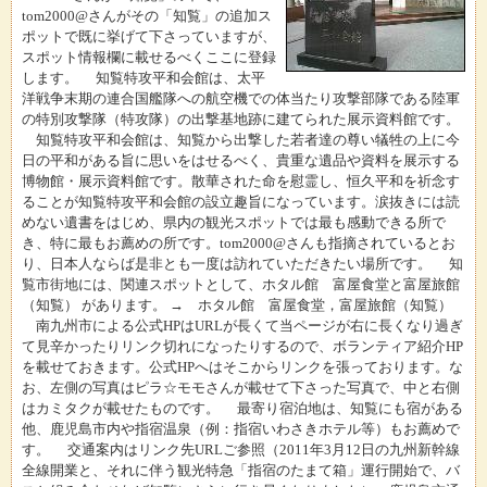
tom2000@さんがその「知覧」の追加ス
ポットで既に挙げて下さっていますが、
スポット情報欄に載せるべくここに登録
します。 知覧特攻平和会館は、太平
洋戦争末期の連合国艦隊への航空機での体当たり攻撃部隊である陸軍
の特別攻撃隊（特攻隊）の出撃基地跡に建てられた展示資料館です。
知覧特攻平和会館は、知覧から出撃した若者達の尊い犠牲の上に今
日の平和がある旨に思いをはせるべく、貴重な遺品や資料を展示する
博物館・展示資料館です。散華された命を慰霊し、恒久平和を祈念す
ることが知覧特攻平和会館の設立趣旨になっています。涙抜きには読
めない遺書をはじめ、県内の観光スポットでは最も感動できる所で
き、特に最もお薦めの所です。tom2000@さんも指摘されているとお
り、日本人ならば是非とも一度は訪れていただきたい場所です。 知
覧市街地には、関連スポットとして、ホタル館 富屋食堂と富屋旅館
（知覧） があります。 → ホタル館 富屋食堂，富屋旅館（知覧）
南九州市による公式HPはURLが長くて当ページが右に長くなり過ぎ
て見辛かったりリンク切れになったりするので、ボランティア紹介HP
を載せておきます。公式HPへはそこからリンクを張っております。な
お、左側の写真はピラ☆モモさんが載せて下さった写真で、中と右側
はカミタクが載せたものです。 最寄り宿泊地は、知覧にも宿がある
他、鹿児島市内や指宿温泉（例：指宿いわさきホテル等）もお薦めで
す。 交通案内はリンク先URLご参照（2011年3月12日の九州新幹線
全線開業と、それに伴う観光特急「指宿のたまて箱」運行開始で、バ