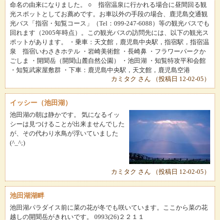
命名の由来になりました。 ○ 指宿温泉に行かれる場合に昼間回る観
光スポットとしてお薦めです。お車以外の手段の場合、鹿児島交通観
光バス「指宿・知覧コース」（Tel：099-247-6088）等の観光バスでも
回れます（2005年時点）。この観光バスの訪問先には、以下の観光ス
ポットがあります。 ・乗車：天文館，鹿児島中央駅，指宿駅，指宿温
泉 指宿いわさきホテル ・岩崎美術館 ・長崎鼻 ・フラワーパークか
ごしま ・開聞岳（開聞山麓自然公園） ・池田湖 ・知覧特攻平和会館
・知覧武家屋敷群 ・下車：鹿児島中央駅，天文館，鹿児島空港
カミタク さん （投稿日 12-02-05）
イッシー（池田湖）
池田湖の朝は静かです。 気になるイッ
シーは見つけることが出来ませんでした
が、その代わり水鳥が浮いていました
(^_^;)
カミタク さん （投稿日 12-02-05）
池田湖湖畔
池田湖パラダイス前に菜の花が冬でも咲いています。ここから菜の花
越しの開聞岳がきれいです。 0993(26)２２１１