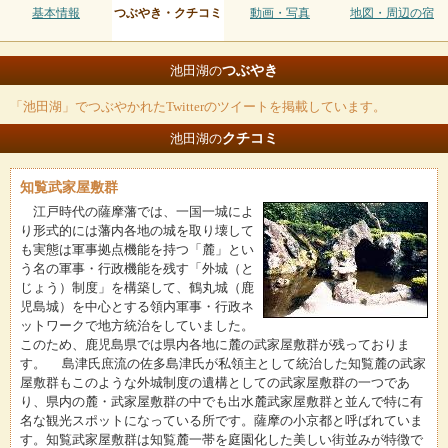
基本情報
つぶやき・クチコミ
動画・写真
地図・周辺の宿
つぶやき
池田湖の
「池田湖」でつぶやかれたTwitterのツイートを掲載しています。
クチコミ
池田湖の
知覧武家屋敷群
江戸時代の薩摩藩では、一国一城によ
り形式的には藩内各地の城を取り壊して
も実態は軍事拠点機能を持つ「麓」とい
う名の軍事・行政機能を残す「外城（と
じょう）制度」を構築して、鶴丸城（鹿
児島城）を中心とする領内軍事・行政ネ
ットワークで地方統治をしていました。
このため、鹿児島県では県内各地に麓の武家屋敷群が残っておりま
す。 島津氏庶流の佐多島津氏が私領主として統治した知覧麓の武家
屋敷群もこのような外城制度の遺構としての武家屋敷群の一つであ
り、県内の麓・武家屋敷群の中でも出水麓武家屋敷群と並んで特に有
名な観光スポットになっている所です。薩摩の小京都と呼ばれていま
す。知覧武家屋敷群は知覧麓一帯を庭園化した美しい街並みが特徴で