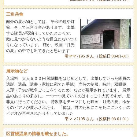
三角兵舎
館外の展示物としては、 平和の鐘や灯
篭、そして三角兵舎があります。 出撃
する隊員が寝泊りしていたところで、
敵に見つからないような目立たないつく
りになっています。 確か、映画「月光
の夏」の中でも出てきたと思います
雫ママ7195 さん （投稿日 08-01-01）
展示物など
入場料 大人５００円 戦闘機をはじめとして、出撃していった隊員の
遺影、遺品、遺書（家族に宛てた手紙） 当時の制服、時計、双眼鏡、
人形（子供が戦争ごっこをするため）などが展示されています。 展示
品のあまりの多さに、一つ一つ見ていくのはすっごく大変ですが、 是
非見に行ってください。 特攻隊をテーマにした映画「月光の夏」ゆか
りのピアノが展示されたり、 「俺は、君のためにこそ死ににいく」の
ビデオが再生されたりもしていました
雫ママ7195 さん （投稿日 08-01-01）
区営鰻温泉の情報を載せました。