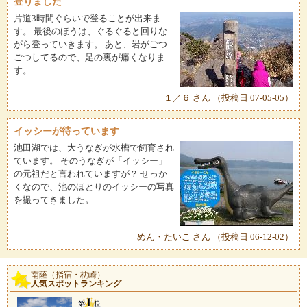
登りました
片道3時間ぐらいで登ることが出来ま
す。 最後のほうは、ぐるぐると回りな
がら登っていきます。 あと、岩がごつ
ごつしてるので、足の裏が痛くなりま
す。
１／６ さん （投稿日 07-05-05）
イッシーが待っています
池田湖では、大うなぎが水槽で飼育され
ています。 そのうなぎが「イッシー」
の元祖だと言われていますが？ せっか
くなので、池のほとりのイッシーの写真
を撮ってきました。
めん・たいこ さん （投稿日 06-12-02）
南薩（指宿・枕崎）
人気スポットランキング