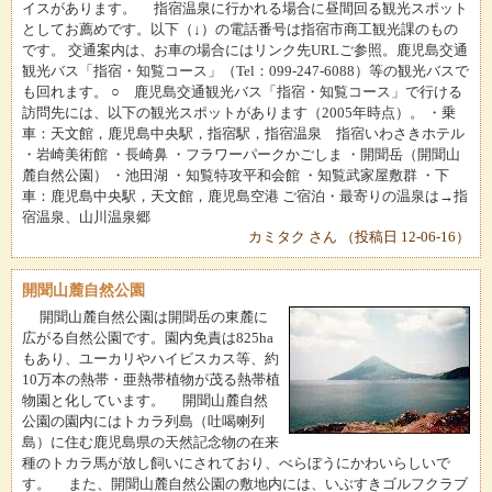
イスがあります。 指宿温泉に行かれる場合に昼間回る観光スポット
としてお薦めです。以下（↓）の電話番号は指宿市商工観光課のもの
です。 交通案内は、お車の場合にはリンク先URLご参照。鹿児島交通
観光バス「指宿・知覧コース」（Tel：099-247-6088）等の観光バスで
も回れます。 ○ 鹿児島交通観光バス「指宿・知覧コース」で行ける
訪問先には、以下の観光スポットがあります（2005年時点）。 ・乗
車：天文館，鹿児島中央駅，指宿駅，指宿温泉 指宿いわさきホテル
・岩崎美術館 ・長崎鼻 ・フラワーパークかごしま ・開聞岳（開聞山
麓自然公園） ・池田湖 ・知覧特攻平和会館 ・知覧武家屋敷群 ・下
車：鹿児島中央駅，天文館，鹿児島空港 ご宿泊・最寄りの温泉は→指
宿温泉、山川温泉郷
カミタク さん （投稿日 12-06-16）
開聞山麓自然公園
開聞山麓自然公園は開聞岳の東麓に
広がる自然公園です。園内免責は825ha
もあり、ユーカリやハイビスカス等、約
10万本の熱帯・亜熱帯植物が茂る熱帯植
物園と化しています。 開聞山麓自然
公園の園内にはトカラ列島（吐喝喇列
島）に住む鹿児島県の天然記念物の在来
種のトカラ馬が放し飼いにされており、べらぼうにかわいらしいで
す。 また、開聞山麓自然公園の敷地内には、いぶすきゴルフクラブ