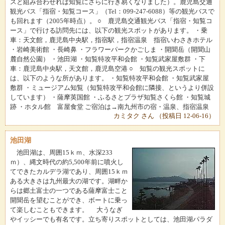
スと組み合わせれば知覧にさらに行き易くなりました）。鹿児島交通
観光バス「指宿・知覧コース」（Tel：099-247-6088）等の観光バスで
も回れます（2005年時点）。 ○ 鹿児島交通観光バス「指宿・知覧コ
ース」で行ける訪問先には、以下の観光スポットがあります。 ・乗
車：天文館，鹿児島中央駅，指宿駅，指宿温泉 指宿いわさきホテル
・岩崎美術館 ・長崎鼻 ・フラワーパークかごしま ・開聞岳（開聞山
麓自然公園） ・池田湖 ・知覧特攻平和会館 ・知覧武家屋敷群 ・下
車：鹿児島中央駅，天文館，鹿児島空港 ○ 知覧の観光スポットに
は、以下のような所があります。 ・知覧特攻平和会館 ・知覧武家屋
敷群 ・ミュージアム知覧（知覧特攻平和会館に隣接、というより併設
しています） ・薩摩英国館 ・ふるさとプラザ知覧さくら館 ・知覧城
跡 ・ホタル館 富屋食堂 ご宿泊は→南九州市の宿・温泉、指宿温泉
カミタク さん （投稿日 12-06-16）
池田湖
池田湖は、周囲15ｋｍ、水深233
ｍ）、縄文時代の約5,500年前に噴火し
てできたカルデラ湖であり、周囲15ｋｍ
ある大きさは九州最大の湖です。湖畔か
らは郷土富士の一つである薩摩富士こと
開聞岳を望むことができ、ボートに乗っ
て楽しむこともできます。 大うなぎ
やイッシーでも有名です。立ち寄りスポットとしては、池田湖パラダ