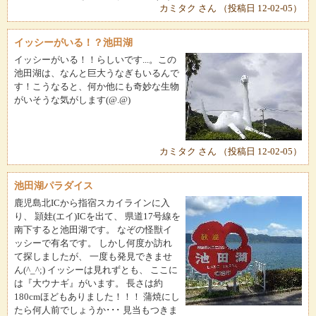
カミタク さん （投稿日 12-02-05）
イッシーがいる！？池田湖
イッシーがいる！！らしいです...。この
池田湖は、なんと巨大うなぎもいるんで
す！こうなると、何か他にも奇妙な生物
がいそうな気がします(@.@)
カミタク さん （投稿日 12-02-05）
池田湖パラダイス
鹿児島北ICから指宿スカイラインに入
り、 頴娃(エイ)ICを出て、 県道17号線を
南下すると池田湖です。 なぞの怪獣イ
ッシーで有名です。 しかし何度か訪れ
て探しましたが、 一度も発見できませ
ん(^_^;) イッシーは見れずとも、 ここに
は『大ウナギ』がいます。 長さは約
180cmほどもありました！！！ 蒲焼にし
たら何人前でしょうか･･･ 見当もつきま