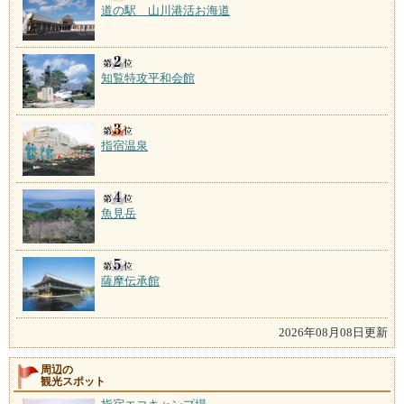
道の駅 山川港活お海道
知覧特攻平和会館
指宿温泉
魚見岳
薩摩伝承館
2026年08月08日更新
周辺の
観光スポット