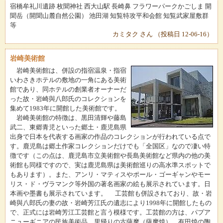
宿橋牟礼川遺跡 枚聞神社 西大山駅 長崎鼻 フラワーパークかごしま 開
聞岳（開聞山麓自然公園） 池田湖 知覧特攻平和会館 知覧武家屋敷群
等
カミタク さん （投稿日 12-06-16）
岩崎美術館
岩崎美術館は、併設の指宿温泉・指宿
いわさきホテルの敷地の一角にある美術
館であり、同ホテルの創業者オーナーだ
った故・岩崎與八郎氏のコレクションを
集めて1983年に開館した美術館です。
岩崎美術館の特徴は、黒田清輝や藤島
武二、東郷青児といった郷土・鹿児島県
出身で日本を代表する画家の作品のコレクションが行われている点で
す。鹿児島は郷土作家コレクションだけでも「全国区」なので凄い特
徴です（この点は、鹿児島市立美術館や長島美術館など県内の他の美
術館も同様ですので、実は鹿児島県は美術館巡りの高水準スポットで
もあります）。また、アンリ・マティスやポール・ゴーギャンやモー
リス・ド・ヴラマンク等外国の著名画家の絵も展示されています。日
本画や墨書も展示されています。 工芸館も併設されており、故・岩
崎與八郎氏の妻の故・岩崎芳江氏の遺志により1998年に開館したもの
で、正式には岩崎芳江工芸館と言う模様です。工芸館の方は、パプア
ニューギニアの民族美術品、里帰りの古薩摩（薩摩焼），有田焼の陶