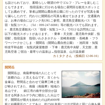
も設けられており、素晴らしい眺望の中でゴルフ・プレーを楽しむこ
ともできます。 指宿温泉に行かれる場合に昼間回る観光スポットと
してお薦めです。筆者は開聞山麓自然公園に行ったのですが写真を撮
り漏らしたので、代わりに開聞岳の写真を載せておきます。 交通案内
は、お車の場合にはリンク先URLご参照。鹿児島交通観光バス「指
宿・知覧コース」（Tel：099-247-6088）等の観光バスでも回れます。
○ 鹿児島交通観光バス「指宿・知覧コース」で行ける訪問先には、
以下の観光スポットがあります。 ・乗車：天文館，鹿児島中央駅，指
宿駅，指宿温泉 指宿いわさきホテル ・岩崎美術館 ・長崎鼻 ・フラ
ワーパークかごしま ・開聞岳（開聞山麓自然公園） ・池田湖 ・知覧
特攻平和会館 ・知覧武家屋敷群 ・下車：鹿児島中央駅，天文館，鹿
児島空港 ご宿泊・最寄りの温泉は→指宿温泉、山川温泉郷
カミタク さん （投稿日 12-06-16）
開聞岳
開聞岳は、南薩摩地域の人にとって
「故郷の山」と言える山です。古くから
金峯山、野間岳と合わせて薩摩三峰と並
び称されてきた、南薩（南薩摩）地域の
名山です。 錦江湾の南半分部分が該
当する阿多カルデラ内に噴出した火山で
す。開聞岳が噴火を始めたのは約4000年
前と結構最近のことであり、約2500 年前にはほぼ現在と同じ山体を備