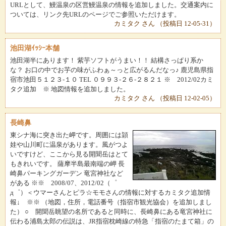
URLとして、鰻温泉の区営鰻温泉の情報を追加しました。交通案内に
ついては、リンク先URLのページでご参照いただけます。
カミタク さん （投稿日 12-05-31）
池田湖ｲｯｼｰ本舗
池田湖半にあります！ 紫芋ソフトがうまい！！ 結構さっぱり系か
な？ お口の中でお芋の味がふわぁ～っと広がるんだなっ♪ 鹿児島県指
宿市池田５１２３-１０ TEL ０９９３-２６-２８２１ ※ 2012/02カミ
タク追加 ※ 地図情報を追加しました。
カミタク さん （投稿日 12-02-05）
長崎鼻
東シナ海に突き出た岬です。周囲には頴
娃や山川町に温泉があります。風がつよ
いですけど、ここから見る開聞岳はとて
もきれいです。 薩摩半島最南端の岬 長
崎鼻パーキングガーデン 竜宮神社など
がある ※※ 2008/07、2012/02（゜
д゜）＜ウマーさんとピラ☆モモさんの情報に対するカミタク追加情
報↓ ※※ （地図，住所，電話番号（指宿市観光協会）を追加しまし
た） ○ 開聞岳眺望の名所であると同時に、長崎鼻にある竜宮神社に
伝わる浦島太郎の伝説は、JR指宿枕崎線の特急「指宿のたまて箱」の