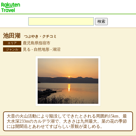
池田湖
つぶやき・クチコミ
鹿児島県指宿市
エリア
見る - 自然地形 - 湖沼
ジャンル
大昔の火山活動により陥没してできたとされる周囲約15km、最
大水深233mのカルデラ湖で、大きさは九州最大。菜の花の季節
には開聞岳とあわせてすばらしい景観が楽しめる。