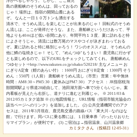
浮かべるじゃろう。 しかし、ここ鹿児
島の唐船峡のそうめんは、回っておるの
じゃ！ 場所は、指宿の開聞山麓にある
ぞ。 なんと一日１０万トンも湧出する
清水で、そうめん流しを楽しむことが出来るのじゃ！ 回転式のそうめ
ん流しは、ここが発祥だそうな。 また、唐船峡というだけあって、平
地よりも40ｍほど低い谷間にあり、年間平均１３度、夏に訪れると特
によさそうじゃ。清流には数万尾のマスやコイが泳ぎまわっておる
ぞ。夏に訪れると特に格別じゃろう！ ワシのオススメは、そうめんの
他に鱒の塩焼きじゃ！ そして、”めんつゆ”もうまい！ 鹿児島に行かず
とも楽しめるので、以下のURLをチェックしてみてくれ。 唐船峡めん
つゆセット⇒http://www.rakuten.co.jp/ohako/520218/ 主なメニュー お
にぎりA定食（鯉のあらい付）：1600円 おにぎりB定食 ：1300円 そう
めん ：550円（1人前） 唐船峡そうめん流し（市営） 営業：年中無休
時間：AM8:30～PM5:30（夏休みはPM7:30） アクセス ： JR指宿枕渹
顫開聞駅より県道28経由して、池田湖方面へ車で5分くらいじゃ。案
内看板が見えたら右折し、道ナリに進むと到着じゃ。 ※ 2011/03＆
2012/05カミタク追加 ※ (1) 地図情報と、URL情報（指宿市観光協会の
該当ページへのリンク）を追加しました。 (2) 公共交通機関でのアク
セスは、2011年3月現在、鹿児島交通の路線バス「東大川 - なのはな
館」で行けます。同バスに乗る際には、１日乗車券「のったりおりた
りマイプラン」が便利です。 (3) ご宿泊は→指宿温泉、山川温泉郷
カミタク さん （投稿日 12-05-31）