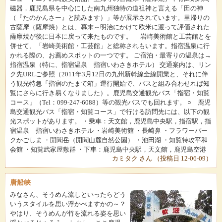
磁器，鹿児島県を中心にした南九州独特の道祖神と言える「田の神
（『たのかんさー』と読みます）」等が展示されています。里帰りの
古薩摩（薩摩焼）とは、幕末～明治にかけて欧米に渡って評価された
薩摩焼が後に日本に戻って来たものです。 岩崎美術館と工芸館とを
併せて、「岩崎美術館・工芸館」と総称されもいます。指宿温泉に行
かれる際の、お薦めスポットの一つです。 ご宿泊・最寄りの温泉は→
指宿温泉（特に、指宿温泉 指宿いわさきホテル） 交通案内は、リン
ク先URLご参照（2011年3月12日の九州新幹線全線開業と、それに伴
う観光特急「指宿のたまて箱」運行開始で、バスと組み合わせれば知
覧にさらに行き易くなりました）。鹿児島交通観光バス「指宿・知覧
コース」（Tel：099-247-6088）等の観光バスでも回れます。 ○ 鹿児
島交通観光バス「指宿・知覧コース」で行ける訪問先には、以下の観
光スポットがあります。 ・乗車：天文館，鹿児島中央駅，指宿駅，指
宿温泉 指宿いわさきホテル ・岩崎美術館 ・長崎鼻 ・フラワーパー
クかごしま ・開聞岳（開聞山麓自然公園） ・池田湖 ・知覧特攻平和
会館 ・知覧武家屋敷群 ・下車：鹿児島中央駅，天文館，鹿児島空港
カミタク さん （投稿日 12-06-09）
唐船峡
みなさん、そうめん流しといったらどう
いうスタイルを思い浮かべますかの～？
やはり、そうめんが竹を流れる姿を思い