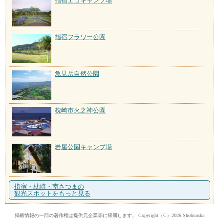
指宿エコキャンプ場
指宿フラワー公園
魚見岳自然公園
枕崎市火之神公園
岩屋公園キャンプ場
指宿・枕崎・南さつまの
観光スポットをもっと見る
掲載情報の一部の著作権は提供元企業等に帰属します。 Copyright（C）2026 Shobunsha