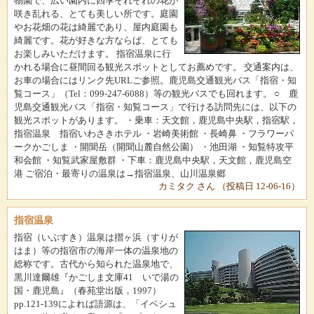
物園で、広い園内に四季それぞれの花が
咲き乱れる、とても美しい所です。庭園
やお花畑の花は綺麗であり、屋内庭園も
綺麗です。花が好きな方ならば、とても
お楽しみいただけます。 指宿温泉に行
かれる場合に昼間回る観光スポットとしてお薦めです。 交通案内は、
お車の場合にはリンク先URLご参照。鹿児島交通観光バス「指宿・知
覧コース」（Tel：099-247-6088）等の観光バスでも回れます。 ○ 鹿
児島交通観光バス「指宿・知覧コース」で行ける訪問先には、以下の
観光スポットがあります。 ・乗車：天文館，鹿児島中央駅，指宿駅，
指宿温泉 指宿いわさきホテル ・岩崎美術館 ・長崎鼻 ・フラワーパ
ークかごしま ・開聞岳（開聞山麓自然公園） ・池田湖 ・知覧特攻平
和会館 ・知覧武家屋敷群 ・下車：鹿児島中央駅，天文館，鹿児島空
港 ご宿泊・最寄りの温泉は→指宿温泉、山川温泉郷
カミタク さん （投稿日 12-06-16）
指宿温泉
指宿（いぶすき）温泉は摺ヶ浜（すりが
はま）等の指宿市の海岸一体の温泉地の
総称です。古代から知られた温泉地で、
黒川達爾雄『かごしま文庫41 いで湯の
国・鹿児島』（春苑堂出版，1997）
pp.121-139によれば語源は、「イベシュ