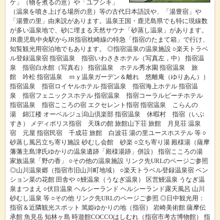
ケ」（物を煮るの意）や「ユプシキ」
（温泉を噴き上げる場所の意）等の古代日本語説や、「湯豊宿」や
「湯豊の里」由来説があります。温泉王国・鹿児島県でも特に現線数
が多い温泉地で、砂に埋まる天然サウナ「砂蒸し温泉」があります。
JR鹿児島中央駅からJR指宿枕崎線の特急「指宿のたまて箱」で行け、
知覧観光用宿泊地でもあります。 ◎指宿温泉の温泉施設 ○楽天トラベ
ル登録温泉宿 指宿温泉 指宿いわさきホテル（写真左，中） 指宿温
泉 指宿白水館（写真右） 指宿温泉 ホテル秀水園 指宿温泉 旅
館 吟松 指宿温泉 ｍｙ温泉ガーデン＆離れ 悠離庵（ゆりあん））
指宿温泉 指宿ロイヤルホテル 指宿温泉 指宿海上ホテル 指宿温
泉 指宿フェニックスホテル 指宿温泉 指宿コーラルビーチホテル
指宿温泉 指宿こころの宿 エクセレント指宿 指宿温泉 こらんの
湯 錦江楼 オーベルジュ潟山倶楽部 指宿温泉 休暇村 指宿（いぶ
すき） メディポリス指宿 天珠の館 旅館山下荘 旅館 月見荘 温泉
宿 元屋 指宿民宿 千成荘 旅館 白波荘 湯の里ユースホステル 等 ○
砂蒸し風呂立ち寄り施設 砂むし会館 砂楽 ○立ち寄り湯 殿様湯（薩摩
藩藩主島津氏ゆかりの温泉遺跡「殿様湯跡」併設） 指宿こころの湯
家族温泉「野の香」 ○その他の温泉施設 リンク先URLのページご参照
◎山川温泉郷（指宿市旧山川町地域） ○楽天トラベル登録温泉宿 ペン
ション菜の花館 田舎や ○鰻温泉（うなぎ温泉） 区営鰻温泉 うなぎ温
泉まつまえ ○伏目温泉 ヘルシーランド ヘルシーランド露天風呂 山川
砂むし温泉 等 ○その他 リンク先URLのページご参照 ◎日中観光用：
指宿＆近隣観光スポット 篤姫ゆかりの地（指宿） 岩崎美術館 薩摩伝
承館 魚見岳 知林ヶ島 時遊館COCCOはしむれ（指宿市考古博物館） 指