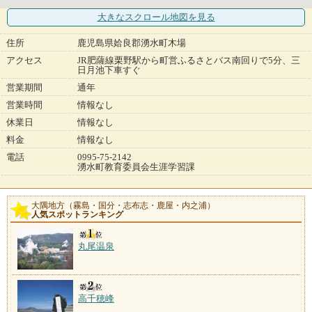
大きなスクロール地図
を見る
住所
鹿児島県姶良郡湧水町木場
アクセス
JR肥薩線栗野駅から町営ふるさとバス南回りで5分、三
日月池下車すぐ
営業期間
通年
営業時間
情報なし
休業日
情報なし
料金
情報なし
電話
0995-75-2142
湧水町教育委員会生涯学習課
大隅地方（霧島・国分・志布志・鹿屋・内之浦）
人気スポットランキング
丸尾温泉
高千穂峰