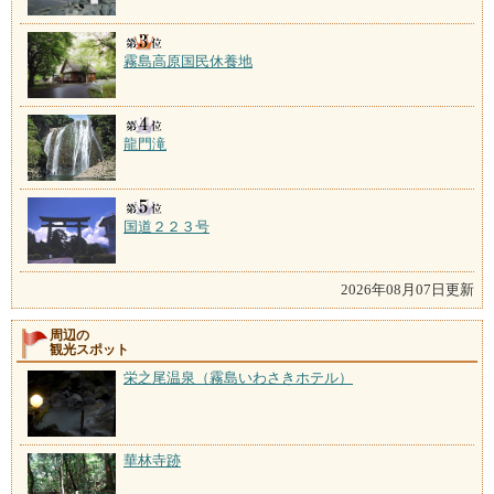
霧島高原国民休養地
龍門滝
国道２２３号
2026年08月07日更新
周辺の
観光スポット
栄之尾温泉（霧島いわさきホテル）
華林寺跡