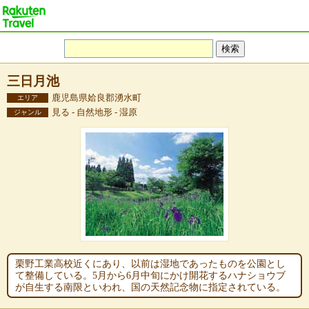
三日月池
鹿児島県姶良郡湧水町
エリア
見る - 自然地形 - 湿原
ジャンル
栗野工業高校近くにあり、以前は湿地であったものを公園とし
て整備している。5月から6月中旬にかけ開花するハナショウブ
が自生する南限といわれ、国の天然記念物に指定されている。