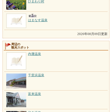
ひまわり村
はまなす温泉
2026年08月09日更新
周辺の
観光スポット
内灘温泉
千里浜温泉
富来温泉