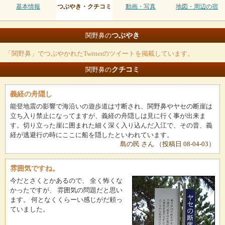
基本情報
つぶやき・クチコミ
動画・写真
地図・周辺の宿
つぶやき
関野鼻の
「関野鼻」でつぶやかれたTwitterのツイートを掲載しています。
クチコミ
関野鼻の
義経の舟隠し
能登地震の影響で海沿いの遊歩道は寸断され、関野鼻やヤセの断崖は
立ち入り禁止になってますが、義経の舟隠しは見に行く事が出来ま
す。切り立った崖に囲まれた細く深く入り込んだ入江で、その昔、義
経が逃避行の時にここに船を隠したといわれています。
島の民 さん （投稿日 08-04-03）
雰囲気ですね。
今だとさくとかあるので、 全く怖くな
かったですが、 雰囲気の問題だと思い
ます。 何となくくらーい感じがだ頼っ
ていました。