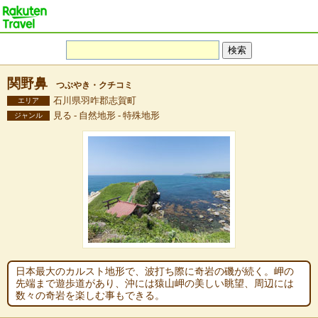
関野鼻
つぶやき・クチコミ
石川県羽咋郡志賀町
エリア
見る - 自然地形 - 特殊地形
ジャンル
日本最大のカルスト地形で、波打ち際に奇岩の磯が続く。岬の
先端まで遊歩道があり、沖には猿山岬の美しい眺望、周辺には
数々の奇岩を楽しむ事もできる。