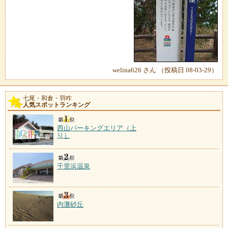
welina626 さん （投稿日 08-03-29）
七尾・和倉・羽咋
人気スポットランキング
西山パーキングエリア（上
り）
千里浜温泉
内灘砂丘