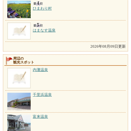
ひまわり村
はまなす温泉
2026年08月09日更新
周辺の
観光スポット
内灘温泉
千里浜温泉
富来温泉