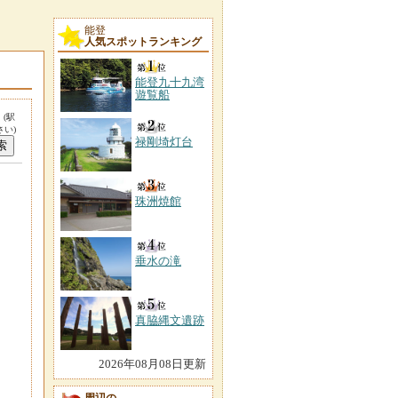
能登
人気スポットランキング
能登九十九湾
遊覧船
。
(駅
い)
禄剛埼灯台
珠洲焼館
垂水の滝
真脇縄文遺跡
2026年08月08日更新