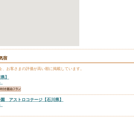
気宿
を、お客さまの評価が高い順に掲載しています。
川県】
）
公園 アストロコテージ
【石川県】
）