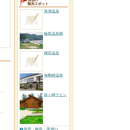
周辺の
観光スポット
珠洲温泉
輪島温泉郷
柳田温泉
禄剛崎温泉
鉢ヶ崎ケビン
能登・輪島・珠洲の