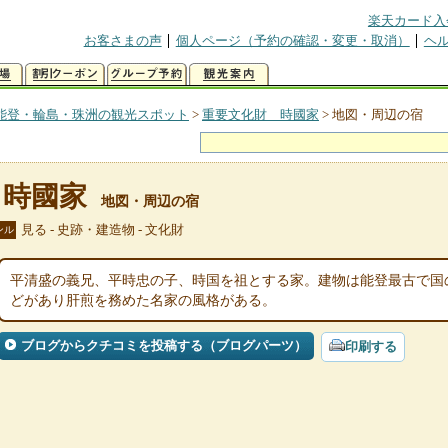
楽天カード入
お客さまの声
個人ページ（予約の確認・変更・取消）
ヘ
能登・輪島・珠洲の観光スポット
>
重要文化財 時國家
>
地図・周辺の宿
 時國家
地図・周辺の宿
見る - 史跡・建造物 - 文化財
ンル
平清盛の義兄、平時忠の子、時国を祖とする家。建物は能登最古で国
どがあり肝煎を務めた名家の風格がある。
ブログからクチコミを投稿する（ブログパーツ）
印刷する