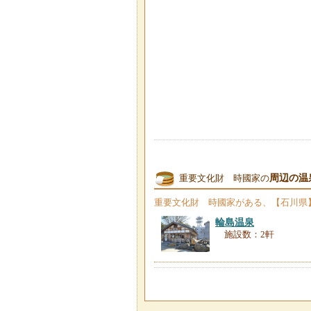
周辺の温
重要文化財 時國家の
重要文化財 時國家
がある、【石川県
輪島温泉
施設数：2軒