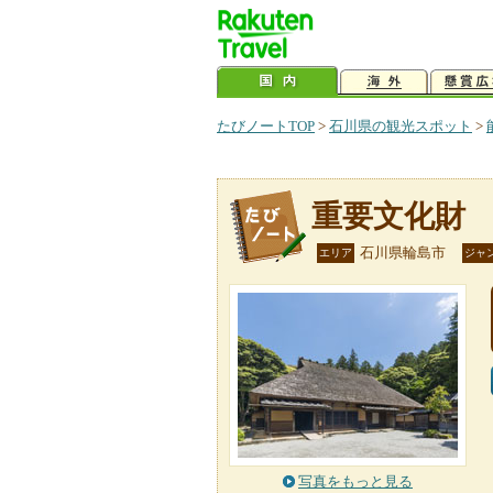
たびノートTOP
>
石川県の観光スポット
>
重要文化財
石川県輪島市
エリア
ジャ
写真をもっと見る