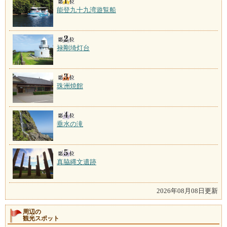
能登九十九湾遊覧船
禄剛埼灯台
珠洲焼館
垂水の滝
真脇縄文遺跡
2026年08月08日更新
周辺の
観光スポット