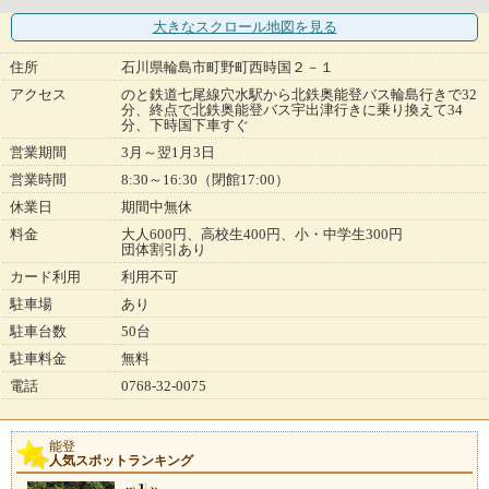
大きなスクロール地図
を見る
住所
石川県輪島市町野町西時国２－１
アクセス
のと鉄道七尾線穴水駅から北鉄奥能登バス輪島行きで32
分、終点で北鉄奥能登バス宇出津行きに乗り換えて34
分、下時国下車すぐ
営業期間
3月～翌1月3日
営業時間
8:30～16:30（閉館17:00）
休業日
期間中無休
料金
大人600円、高校生400円、小・中学生300円
団体割引あり
カード利用
利用不可
駐車場
あり
駐車台数
50台
駐車料金
無料
電話
0768-32-0075
能登
人気スポットランキング