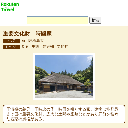
重要文化財 時國家
石川県輪島市
エリア
見る - 史跡・建造物 - 文化財
ジャンル
平清盛の義兄、平時忠の子、時国を祖とする家。建物は能登最
古で国の重要文化財。広大な土間や座敷などがあり肝煎を務め
た名家の風格がある。