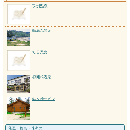
珠洲温泉
輪島温泉郷
柳田温泉
禄剛崎温泉
鉢ヶ崎ケビン
能登・輪島・珠洲の