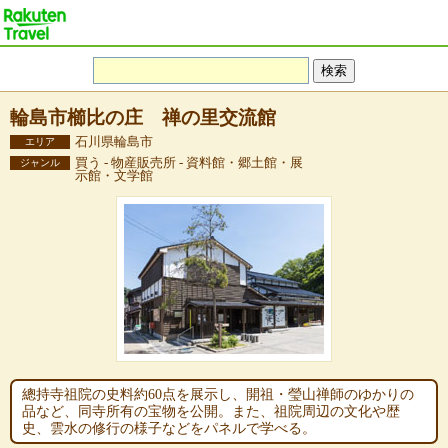
輪島市櫛比の庄 禅の里交流館
石川県輪島市
エリア
買う - 物産販売所 - 資料館・郷土館・展
ジャンル
示館・文学館
總持寺祖院の史料約60点を展示し、開祖・瑩山禅師のゆかりの
品など、同寺所有の宝物を公開。また、祖院周辺の文化や歴
史、雲水の修行の様子などをパネルで学べる。