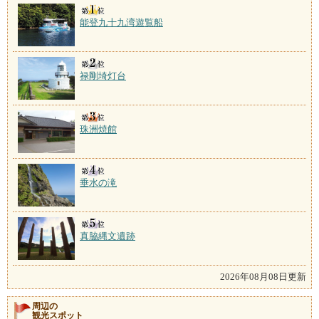
能登九十九湾遊覧船
禄剛埼灯台
珠洲焼館
垂水の滝
真脇縄文遺跡
2026年08月08日更新
周辺の
観光スポット