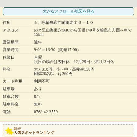
大きなスクロール地図
を見る
住所
石川県輪島市門前町走出６－１０
アクセス
のと里山海道穴水ICから国道149号を輪島市方面へ車で
15km
営業期間
通年
営業時間
9:00～16:30（閉館17:00）
休業日
月曜
祝日の場合は翌日休、12月29日～翌1月3日休
料金
大人310円、小・中・高校生150円
団体20名以上は260円
カード利用
利用不可
駐車場
あり
駐車台数
8台
駐車料金
無料
電話
0768-42-3550
能登
人気スポットランキング