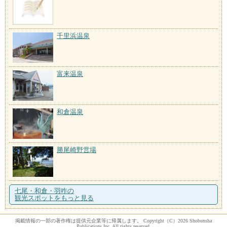
千里浜温泉
富来温泉
和倉温泉
勝尾崎野営場
七尾・和倉・羽咋の
観光スポットをもっと見る
掲載情報の一部の著作権は提供元企業等に帰属します。 Copyright（C）2026 Shobunsha
Publications,Inc. All rights reserved.