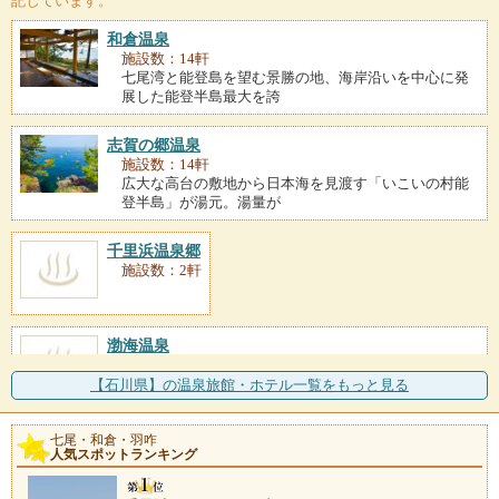
記しています。
和倉温泉
施設数：14軒
七尾湾と能登島を望む景勝の地、海岸沿いを中心に発
展した能登半島最大を誇
志賀の郷温泉
施設数：14軒
広大な高台の敷地から日本海を見渡す「いこいの村能
登半島」が湯元。湯量が
千里浜温泉郷
施設数：2軒
渤海温泉
施設数：1軒
能登を代表する美景に恵まれたビーチ直結のリゾート
【石川県】の温泉旅館・ホテル一覧をもっと見る
フル温泉 世界一長い
七尾・和倉・羽咋
湯川温泉
人気スポットランキング
施設数：1軒