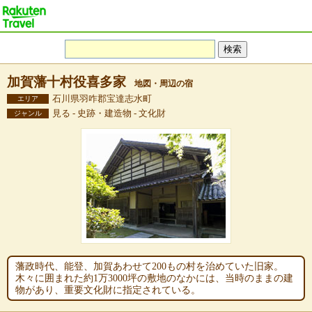
加賀藩十村役喜多家
地図・周辺の宿
石川県羽咋郡宝達志水町
エリア
見る - 史跡・建造物 - 文化財
ジャンル
藩政時代、能登、加賀あわせて200もの村を治めていた旧家。
木々に囲まれた約1万3000坪の敷地のなかには、当時のままの建
物があり、重要文化財に指定されている。