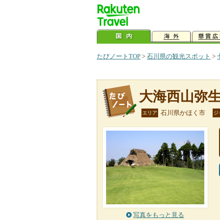
たびノートTOP
>
石川県の観光スポット
>
大海西山弥
石川県かほく市
エリア
ジ
写真をもっと見る