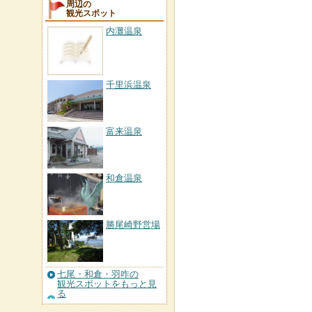
周辺の
観光スポット
内灘温泉
千里浜温泉
富来温泉
和倉温泉
勝尾崎野営場
七尾・和倉・羽咋の
観光スポットをもっと見
る