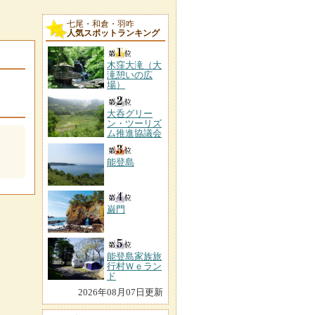
七尾・和倉・羽咋
人気スポットランキング
木窪大滝（大
滝憩いの広
場）
大呑グリー
ン・ツーリズ
ム推進協議会
能登島
巌門
能登島家族旅
行村Ｗｅラン
ド
2026年08月07日更新