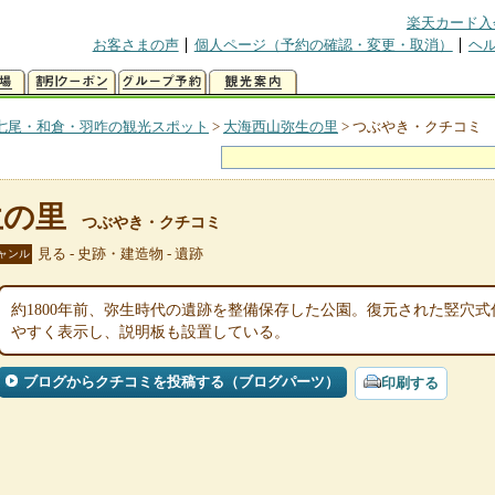
楽天カード入
お客さまの声
個人ページ（予約の確認・変更・取消）
ヘ
七尾・和倉・羽咋の観光スポット
>
大海西山弥生の里
>
つぶやき・クチコミ
生の里
つぶやき・クチコミ
見る - 史跡・建造物 - 遺跡
ャンル
約1800年前、弥生時代の遺跡を整備保存した公園。復元された竪穴
やすく表示し、説明板も設置している。
ブログからクチコミを投稿する（ブログパーツ）
印刷する