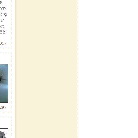
登
ので
くな
てい
Rの
ほと
-01）
-29）