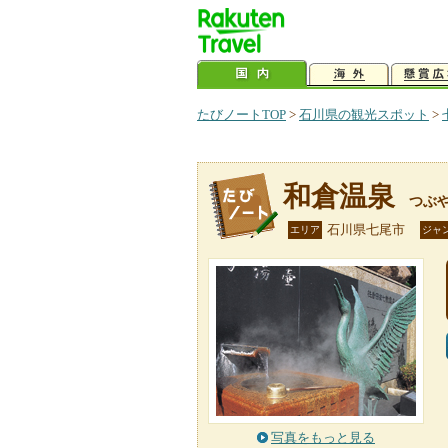
たびノートTOP
>
石川県の観光スポット
>
和倉温泉
つぶ
石川県七尾市
エリア
ジャ
写真をもっと見る