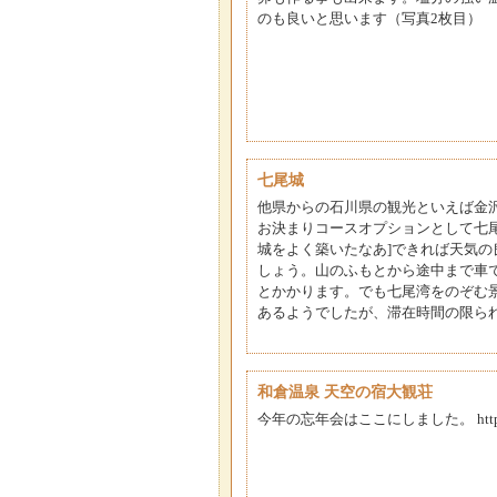
のも良いと思います（写真2枚目）
七尾城
他県からの石川県の観光といえば金
お決まりコースオプションとして七
城をよく築いたなあ]できれば天気
しょう。山のふもとから途中まで車
とかかります。でも七尾湾をのぞむ
あるようでしたが、滞在時間の限ら
和倉温泉 天空の宿大観荘
今年の忘年会はここにしました。 http://travel