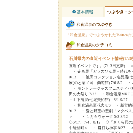
基本情報
つぶやき・ク
つぶやき
和倉温泉の
「和倉温泉」でつぶやかれたTwitte
クチコミ
和倉温泉の
石川県内の直近イベント情報(7/20
直近イベントです。(7/13日更新) ＜
・ 企画展「ガラスびん展－時代をうつ
9/13 ・ 池田コレクション名品店(
展(のと蘭ノ国 蘭遊館) 7/6-8/2 ・
・ モントレージャズフェスティバルin
田の火祭り 7/25 ・ 和倉温泉MR
－山下清展(七尾美術館) 8/1-9/27 
・ 和倉温泉夏花火 8/6 ・ 新宮納
9/12 ・ 愛と野望の悲劇「マクベス」 9
＞ ・ 百万石ウォーク 5/3-8/1
◇6/17、7/4、8/12 ◇「さくら貝
中能登町＞ ・ 鎌打ち神事 8/27 