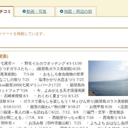
チコミ
動画・写真
地図・周辺の宿
rのツイートを掲載しています。
更新)
七尾市＞ ・ 野生イルカウオッチング 4/1-11/30
すガラスたち－」 (能登島ガラス美術館) 6/20-
七尾美術館) 7/3-26 ・ おもしろ食虫植物の世界
 なごしの祭り 7/25 ・ 塩津かがり火恋まつり 7/25
能登2009(七尾マリンパーク) 7/25 ・ 能登島向
Oヨットフェア 7/26 ・ 今、よみがえる天才浪漫画家
・ 石崎奉燈祭 8/1 ・ わくわく夏まつり 8/1-25
涼祭 8/14 ・ ガラスで暮らしを楽しもう！Ｍｙびん作り(能登島ガラス美術館
/18-11/15 ・ 能登の賑わい“秋の陣” 9/18-27 ・ お熊甲祭 9/20 ＜志
2 ◇福浦～客人の湊～を訪ねる◇6/22、7/12、8/9 ◇巌門・文学・歴史散歩
の詩が聞こえる」◇7/8、8/8 ・ 西能登やっちゃ祭り 7/26 ・ 西海祭り 8/1
＜羽咋市＞ ・ お涼み祭（羽咋市飯山町） 7/25 ・ よちよち おはなし会(