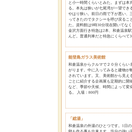
と小一時間くらいとみた。まずは本
る。本丸は狭いが七尾湾が一望でき
やはり狭い。前日の雨で下が悪い、
ってきたのでタクシーを呼び戻るこ
た。資料館は9時30分現在開いてな
金沢方面行き特急は2本、和倉温泉駅
んど。普通列車だと特急にくらべて
能登島ガラス美術館
和倉温泉からクルマで２０分くらい
がります。中に入ってみると建物が
されています。又、美術館から見え
ごとに紹介する企画展も定期的に開
など、季節や天候、時間によって変
る。 入場：800円
「総湯」
和倉温泉の外湯のひとつです。1日
卵も作る事も出来ます。塩分の強い