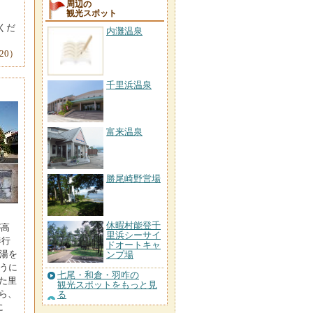
1
周辺の
観光スポット
てくだ
内灘温泉
-20）
千里浜温泉
富来温泉
勝尾崎野営場
休暇村能登千
が高
里浜シーサイ
奉行
ドオートキャ
湯を
ンプ場
うに
七尾・和倉・羽咋の
た里
観光スポットをもっと見
ら、
る
に