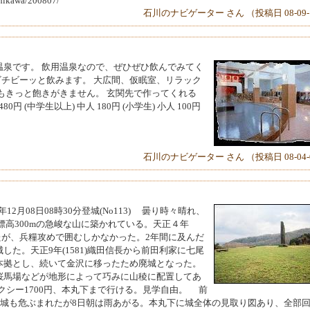
ishikawa/200807/
石川のナビゲーター さん （投稿日 08-09-
温泉です。 飲用温泉なので、ぜひぜひ飲んでみてく
ビチビーッと飲みます。 大広間、仮眠室、リラック
もきっと飽きがきません。 玄関先で作ってくれる
 (中学生以上) 中人 180円 (小学生) 小人 100円
石川のナビゲーター さん （投稿日 08-04-
2月08日08時30分登城(No113) 曇り時々晴れ、
高300mの急峻な山に築かれている。天正４年
めたが、兵糧攻めで囲むしかなかった。2年間に及んだ
た。天正9年(1581)織田信長から前田利家に七尾
本拠とし、続いて金沢に移ったため廃城となった。
馬場などが地形によって巧みに山稜に配置してあ
クシー1700円、本丸下まで行ける。見学自由。 前
登城も危ぶまれたが8日朝は雨あがる。本丸下に城全体の見取り図あり、全部