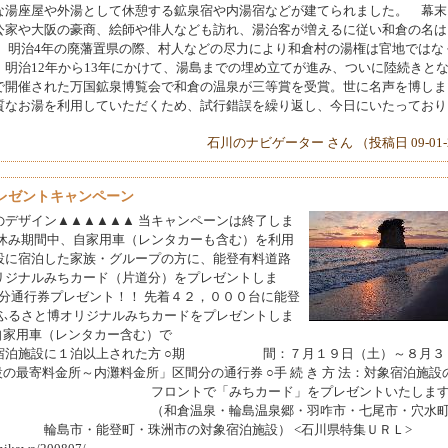
な湯座屋や外湯として休憩する鉱泉宿や内湯宿などが建てられました。 幕末
公家や大阪の豪商、絵師や俳人なども訪れ、湯治客が増えるに従い和倉の名は
、明治4年の廃藩置県の際、村人などの尽力により和倉村の湯権は官地ではな
明治12年から13年にかけて、湯島までの埋め立てが進み、ついに陸続きと
で開催された万国鉱泉博覧会で和倉の温泉が三等賞を受賞。世に名声を博しま
質なお湯を利用していただくため、試行錯誤を繰り返し、今日にいたっており
石川のナビゲーター さん （投稿日 09-01-
レゼントキャンペーン
イン▲▲▲▲▲▲ 当キャンペーンは終了しま
夏休み期間中、自家用車（レンタカーも含む）を利用
設に宿泊した家族・グループの方に、能登有料道路
リジナルみちカード（片道分）をプレゼントしま
道分通行券プレゼント！！ 先着４２，０００台に能登
登ふるさと博オリジナルみちカードをプレゼントしま
用車（レンタカー含む）で
泊以上された方 ○期 間：７月１９日（土）～８月３
の最寄料金所～内灘料金所」区間分の通行券 ○手 続 き 方 法：対象宿泊施設
さい。 フロントで「みちカード」をプレゼントいたします。
泊施設 （和倉温泉・輪島温泉郷・羽咋市・七尾市・穴水町
市の対象宿泊施設） <石川県特集ＵＲＬ>