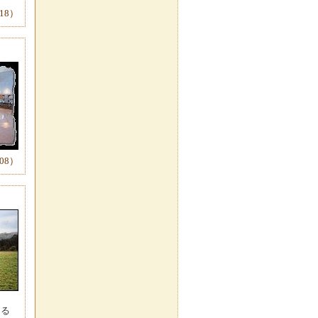
18）
08）
回る