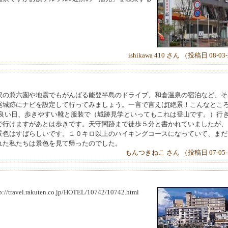
ishikawa 410 さん （投稿日 08-03
沢の兼六園や地震でもがんばる能登半島のドライブ、和倉温泉の宿泊など、そ
尾城跡にナビを設定して行ってみましょう。一言で言えば[絶景！こんなとこ
の良い日、歩きやすい靴と服装で（城跡見学といってもこれは登山です。）行
で行けますがあとは歩きです。天守閣跡まで徒歩５分と書かれていましたが、
景色はすばらしいです。１０キロ以上のハイキングコースになっていて、まだ
れた私たちは景色を見て帰ったのでした。
もんつきねこ さん （投稿日 07-05-
.rakuten.co.jp/HOTEL/10742/10742.html