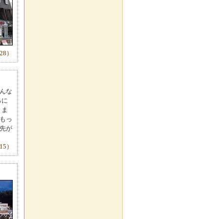
-28）
んな
ろに
きま
もっ
先が
15）