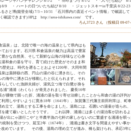
レージャパンチャレンジ 8/1-2 ・ 羽咋まつり 8/1-2 ・ ついたち結び 8/
/9 ・ ハートの日ついたち結び 8/10 ・ ジェットスキーin千里浜 8/22-23
ふるさと博(能登全域) 7/3～10/31 「石川県内の直近イベント情報」で確認し
す) HPは http://area-ishikawa.com/ です。
ろん3723 さん （投稿日 09-07
和倉温泉」は、北陸で唯一の海の温泉として県内はも
いております。石川県 和倉温泉の魅力は高温で豊富
て豊かな自然美、そして新鮮な山海の珍味など心身
名湯和倉の湯を守り、育て続けた歴史がそのまま和
の歴史は、時代を遡ることおよそ1200年、大同年間
温泉は薬師嶽の西、円山の湯の谷に湧き出し、その
ルの海中に湧き口が移動したと伝えられます。それ
暮らしていた漁師夫婦が、湯気立つ海で白鷺が身を
る浦”涌浦（わくら）が発見されました。 慶長16年
利長が腫物で困った折、涌浦の湯を取り寄せ治療したことから和倉の湯の評判
利用しやすいように寛永18年（1641年）、加賀藩三代藩主前田利常は、町
埋め立て、湯島とする工事を命じました。湯島には、石囲いの湯壷が造られ、
屋を建て蔽いとしたそうです。 これ以降、涌浦には多くの湯治客が訪れるよ
に湯が出にゃ誰行こや”と半農半漁の七軒の家しかないのに繁盛する涌浦を唄っ
の統制を受けつつ、延宝2年（1674年）、涌浦は書き文字を間違えやすい事か
を改めています。 その後、湯島の埋め立てが進み、橋も架けられ、承応3年