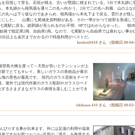
丸を目指して登る。石垣が残る、古いが堅固に積まれている。5分で本丸跡に
る。本丸跡から桜馬場を通り二の丸へ向かう。2分で二の丸へ到着、山の上な
三の丸へは下り坂なのであきらめ、桜馬場から本丸下まで戻る。雲行きが怪し
とにした。 山麓に七尾城史資料館がある、その一帯がかつて総郭を形成し
く七尾駅に戻る。総郭跡が見られるのか不明、HPではわからなかった。 朝J
始発で指定席2両、自由席1両。なので、七尾駅から自由席では座れない事が
30分以上も金沢までかかるので特急利用がベストだ。
kenken0418 さん （投稿日 08-04
 能登島大橋を渡って～天気が良いとテンションが上
斬新でとてもキレイ。美しいガラスの美術品が展示
る海の景色が最高です。 現代のガラス芸術をテーマ
催。屋外では現代作家のガラス彫刻やガラスロード
化するさまざまなガラスの表情を楽しむことができ
ishikawa 410 さん （投稿日 08-03
のんびりする事が出来ます。外には足湯の利用や温泉
温泉ですがお肌ツルツル♪近所の「湯元」を散策する