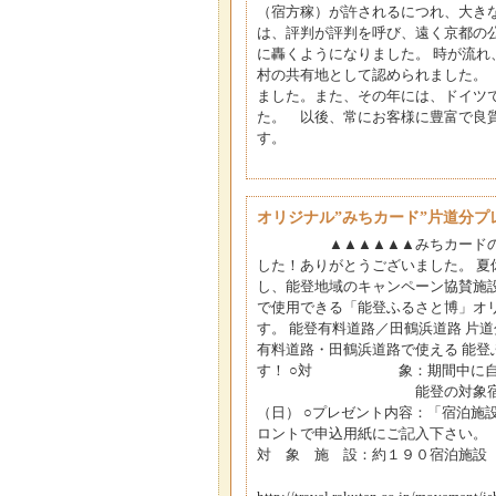
（宿方稼）が許されるにつれ、大き
は、評判が評判を呼び、遠く京都の
に轟くようになりました。 時が流れ
村の共有地として認められました。 
ました。また、その年には、ドイツ
た。 以後、常にお客様に豊富で良
す。
オリジナル”みちカード”片道分プ
▲▲▲▲▲▲みちカードのデザ
した！ありがとうございました。 
し、能登地域のキャンペーン協賛施
で使用できる「能登ふるさと博」オ
す。 能登有料道路／田鶴浜道路 片
有料道路・田鶴浜道路で使える 能
す！ ○対 象：期間中に自家
能登の対象宿泊施設に１
（日） ○プレゼント内容：「宿泊施設
ロントで申込用紙にご記入下
対 象 施 設：約１９０宿
輪島市・能登町・珠洲