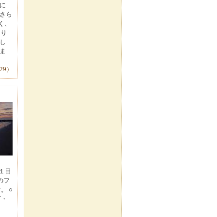
に
さら
く、
なり
し
ま
29）
１日
のフ
 ○
・