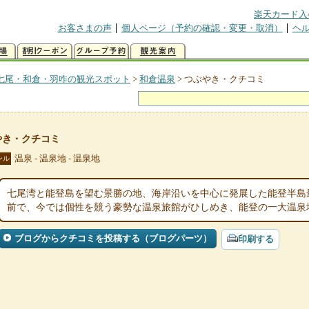
楽天カード入
お客さまの声
個人ページ（予約の確認・変更・取消）
ヘ
七尾・和倉・羽咋の観光スポット
>
和倉温泉
>
つぶやき・クチコミ
やき・クチコミ
温泉 - 温泉地 - 温泉地
ンル
七尾湾と能登島を望む景勝の地、海岸沿いを中心に発展した能登半島最
前で、今では個性を競う豪勢な温泉旅館がひしめき、能登の一大温泉
ブログからクチコミを投稿する（ブログパーツ）
印刷する