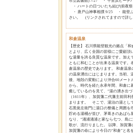
市立図書館) 7/27 ・ 千里浜ビーチバ
・ ハートの日ついたち結び(前夜祭) 8
・ 唐戸山神事相撲 9/25 ・ 能登
さい。 (リンクされてますので詳しく確認できま
和倉温泉
【歴史】 石川県能登観光の拠点「
とより、広く全国の皆様にご愛顧頂
な湯量を誇る良質な温泉です。加え
ともに和むことが出来る温泉です。
倉温泉の歴史であります。 和倉温泉
の温泉湧出にはじまります。当初、
後、地殻の変動により沖合60メート
から、時代を経た永承年間、和倉に
癒しているのを見て、“湯の湧き出づ
（1611年）、加賀藩二代藩主前田
まります。 そこで、湯治の湯として
石黒覚左衛門に湯口の整備と周囲を
貯める湯桶が並び、茅葺きのあばら
なり、“涌浦涌浦と家なら七つ、島
歌が、流行りました。 以降、加賀藩
加賀藩の命により今日の“和倉”と名