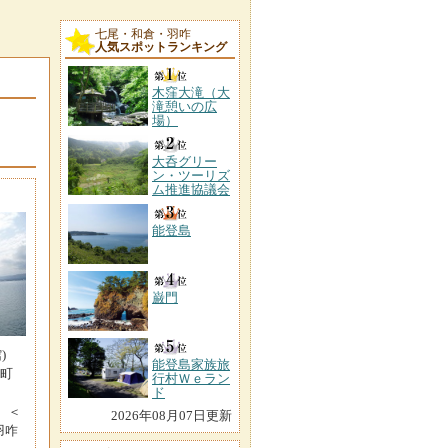
七尾・和倉・羽咋
人気スポットランキング
木窪大滝（大
滝憩いの広
場）
大呑グリー
ン・ツーリズ
ム推進協議会
能登島
巌門
)
能登島家族旅
賀町
行村Ｗｅラン
ド
4 ＜
2026年08月07日更新
羽咋