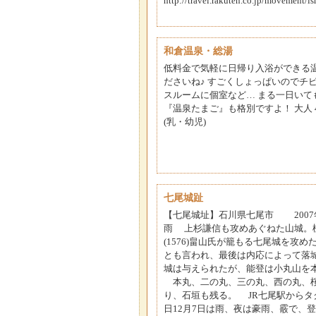
http://travel.rakuten.co.jp/movement/
和倉温泉・総湯
低料金で気軽に日帰り入浴ができる
ださいね♪ すごくしょっぱいのでチ
スルームに個室など… まる一日いて
『温泉たまご』も格別ですよ！ 大人 480円
(乳・幼児)
七尾城趾
【七尾城址】石川県七尾市 2007年1
雨 上杉謙信も攻めあぐねた山城。標
(1576)畠山氏が籠もる七尾城を攻
とも言われ、最後は内応によって落城し
城は与えられたが、能登は小丸山を
本丸、二の丸、三の丸、西の丸、桜
り、石垣も残る。 JR七尾駅からタ
日12月7日は雨、夜は豪雨、霰で、