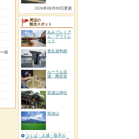
2026年08月09日更新
周辺の
観光スポット
あみプレミア
ム・アウトレ
ット
香丸資料館
食べ放
ルーラル吉
瀬・陶芸舎
筑波山神社
筑波山
つくば・土浦・取手の