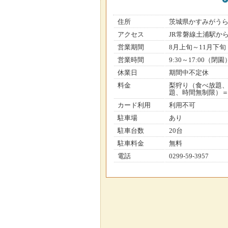
住所
茨城県かすみがう
アクセス
JR常磐線土浦駅か
営業期間
8月上旬～11月下旬
営業時間
9:30～17:00（閉園
休業日
期間中不定休
料金
梨狩り（食べ放題、
題、時間無制限）＝大
カード利用
利用不可
駐車場
あり
駐車台数
20台
駐車料金
無料
電話
0299-59-3957