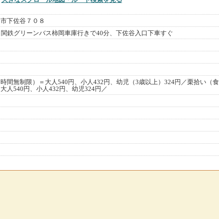
ら市下佐谷７０８
ら関鉄グリーンバス柿岡車庫行きで40分、下佐谷入口下車すぐ
）
時間無制限）＝大人540円、小人432円、幼児（3歳以上）324円／栗拾い（
人540円、小人432円、幼児324円／