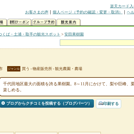
楽天カード入
お客さまの声
個人ページ（予約の確認・変更・取消）
ヘ
つくば・土浦・取手の観光スポット
>
安田果樹園
市
買う - 物産販売所 - 観光農園・農場
ジャンル
千代田地区最大の面積を誇る果樹園。8～11月にかけて、梨や巨峰、
楽しめる。
ブログからクチコミを投稿する（ブログパーツ）
印刷する