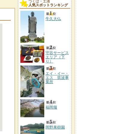
つくば・土浦
人気スポットランキング
牛久大仏
守谷サービス
エリア（下
り）
エイ・イー・
エス 筑波事
業所
福岡堰
岡野果樹園