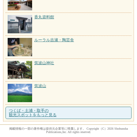
香丸資料館
ルーラル吉瀬・陶芸舎
筑波山神社
筑波山
つくば・土浦・取手の
観光スポットをもっと見る
掲載情報の一部の著作権は提供元企業等に帰属します。 Copyright（C）2026 Shobunsha
Publications,Inc. All rights reserved.