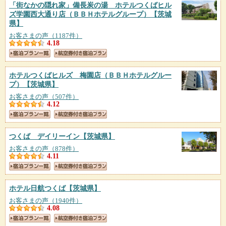
「街なかの隠れ家」備長炭の湯 ホテルつくばヒル
ズ学園西大通り店（ＢＢＨホテルグループ）
【茨城
県】
お客さまの声（1187件）
4.18
ホテルつくばヒルズ 梅園店（ＢＢＨホテルグルー
プ）
【茨城県】
お客さまの声（507件）
4.12
つくば デイリーイン
【茨城県】
お客さまの声（878件）
4.11
ホテル日航つくば
【茨城県】
お客さまの声（1940件）
4.08