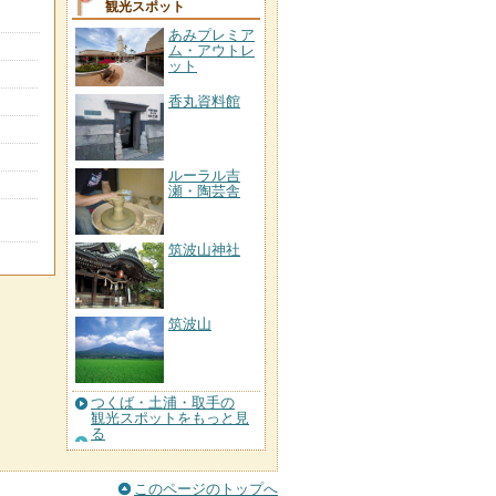
観光スポット
あみプレミア
ム・アウトレ
ット
香丸資料館
ルーラル吉
瀬・陶芸舎
筑波山神社
筑波山
つくば・土浦・取手の
観光スポットをもっと見
る
このページのトップへ