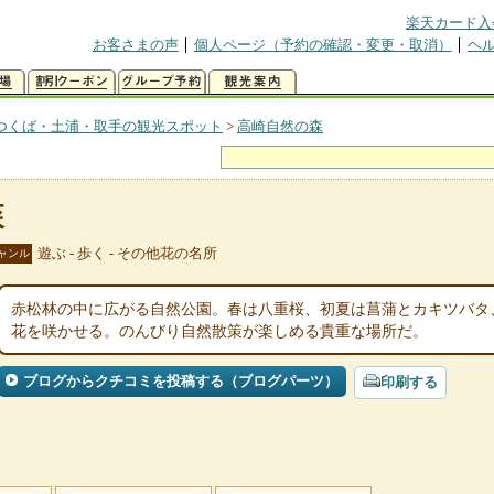
楽天カード入
お客さまの声
個人ページ（予約の確認・変更・取消）
ヘ
つくば・土浦・取手の観光スポット
>
高崎自然の森
森
遊ぶ - 歩く - その他花の名所
ャンル
赤松林の中に広がる自然公園。春は八重桜、初夏は菖蒲とカキツバタ、
花を咲かせる。のんびり自然散策が楽しめる貴重な場所だ。
ブログからクチコミを投稿する（ブログパーツ）
印刷する