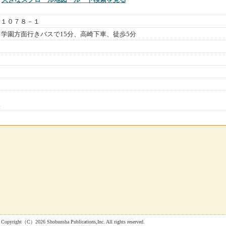
崎１０７８－１
ら学園方面行きバスで15分、高崎下車、徒歩5分
課
 Shobunsha Publications,Inc. All rights reserved.