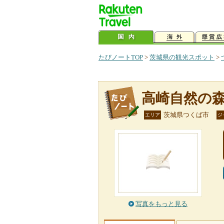
たびノートTOP
>
茨城県の観光スポット
>
高崎自然の
茨城県つくば市
エリア
ジ
写真をもっと見る