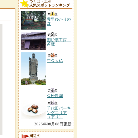
つくば・土浦
人気スポットランキング
豊里ゆかりの
森
囲炉裏工房
茶蔵
牛久大仏
久松農園
千代田パーキ
ングエリア
（下り）
2026年08月08日更新
周辺の