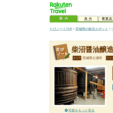
たびノートTOP
>
茨城県の観光スポット
>
柴沼醤油醸
茨城県土浦市
エリア
ジャ
写真をもっと見る