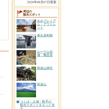
2026年08月07日更新
周辺の
観光スポット
あみプレミア
ム・アウトレ
ット
香丸資料館
ルーラル吉
瀬・陶芸舎
筑波山神社
筑波山
つくば・土浦・取手の
観光スポットをもっと見
る