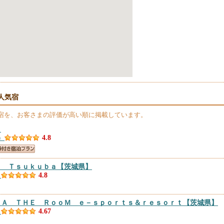
人気宿
宿を、お客さまの評価が高い順に掲載しています。
】
）
4.8
Ｔ Ｔｓｕｋｕｂａ
【茨城県】
）
4.8
ＬＡ ＴＨＥ ＲｏｏＭ ｅ－ｓｐｏｒｔｓ＆ｒｅｓｏｒｔ
【茨城県】
）
4.67