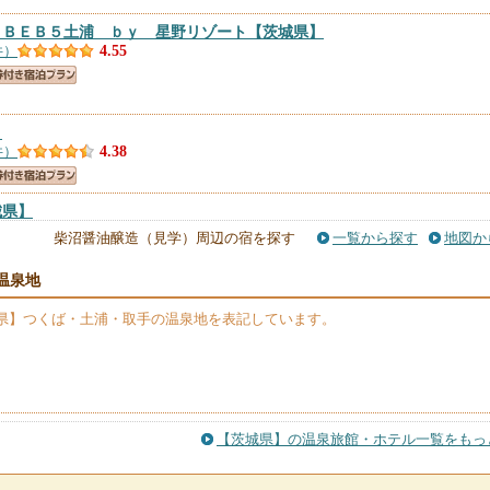
 ＢＥＢ５土浦 ｂｙ 星野リゾート
【茨城県】
件）
4.55
】
件）
4.38
城県】
5件）
4.35
柴沼醤油醸造（見学）周辺の宿を探す
一覧から探す
地図か
温泉地
リー吉瀬
【茨城県】
）
4.33
県】つくば・土浦・取手の温泉地を表記しています。
県】
）
4.23
【茨城県】の温泉旅館・ホテル一覧をもっ
駅前
【茨城県】
件）
4.21