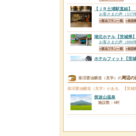
【ＪＲ土浦駅直結】
お客さまの声（337
湖北ホテル
【茨城県
お客さまの声（890
ホテルフィット
【茨
お客さまの声（181
周辺の
柴沼醤油醸造（見学）の
団体用施設ウィーク
お客さまの声（11件
柴沼醤油醸造（見学）
がある、【茨城
筑波山温泉
施設数：6軒
おおはら旅館
【茨城
お客さまの声（71件
ザ・セレクトン土浦
お客さまの声（963