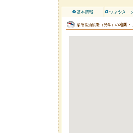
基本情報
つぶやき・
・
地図
柴沼醤油醸造（見学）の