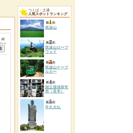
つくば・土浦
人気スポットランキング
筑波山
。
(駅
い)
筑波山ロープ
ウェイ
筑波山ケーブ
ルカー
国立環境研究
所（見学）
牛久大仏