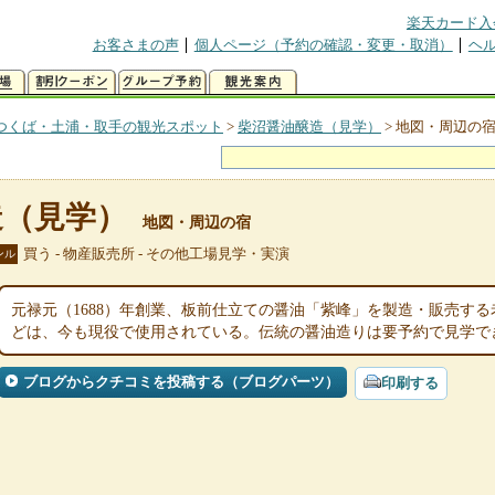
楽天カード入
お客さまの声
個人ページ（予約の確認・変更・取消）
ヘ
つくば・土浦・取手の観光スポット
>
柴沼醤油醸造（見学）
>
地図・周辺の
造（見学）
地図・周辺の宿
買う - 物産販売所 - その他工場見学・実演
ンル
元禄元（1688）年創業、板前仕立ての醤油「紫峰」を製造・販売す
どは、今も現役で使用されている。伝統の醤油造りは要予約で見学で
ブログからクチコミを投稿する（ブログパーツ）
印刷する