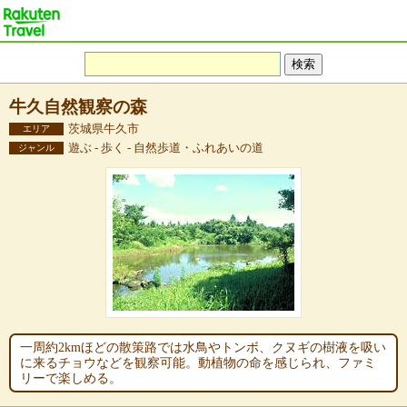
牛久自然観察の森
茨城県牛久市
エリア
遊ぶ - 歩く - 自然歩道・ふれあいの道
ジャンル
一周約2kmほどの散策路では水鳥やトンボ、クヌギの樹液を吸い
に来るチョウなどを観察可能。動植物の命を感じられ、ファミ
リーで楽しめる。