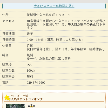
大きなスクロール地図
を見る
住所
茨城県牛久市結束町４８９－１
アクセス
JR常磐線牛久駅から牛久市コミュニティバスかっぱ号小
坂団地ルート左回りで13分、牛久自然観察の森正門下車
すぐ
営業期間
通年
営業時間
9:00～16:45（閉園、時期により異なる）
休業日
月曜
祝日の場合は翌日、翌々日休、年末年始休、臨時休あり
料金
無料
ルーペ、双眼鏡の貸し出し無料
駐車場
あり
駐車台数
100台
駐車料金
無料
電話
029-874-6600
つくば・土浦
人気スポットランキング