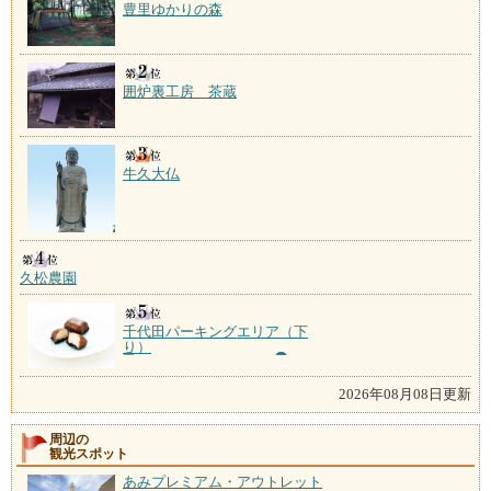
豊里ゆかりの森
囲炉裏工房 茶蔵
牛久大仏
久松農園
千代田パーキングエリア（下
り）
2026年08月08日更新
周辺の
観光スポット
あみプレミアム・アウトレット