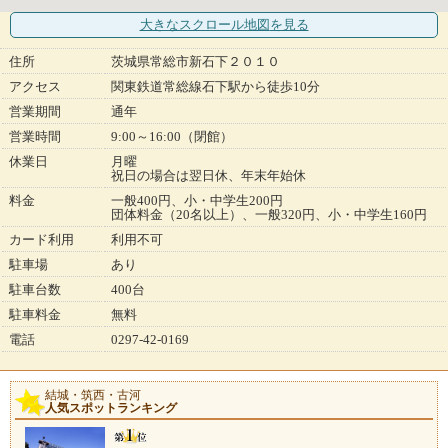
大きなスクロール地図
を見る
住所
茨城県常総市新石下２０１０
アクセス
関東鉄道常総線石下駅から徒歩10分
営業期間
通年
営業時間
9:00～16:00（閉館）
休業日
月曜
祝日の場合は翌日休、年末年始休
料金
一般400円、小・中学生200円
団体料金（20名以上）、一般320円、小・中学生160円
カード利用
利用不可
駐車場
あり
駐車台数
400台
駐車料金
無料
電話
0297-42-0169
結城・筑西・古河
人気スポットランキング