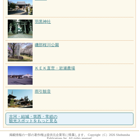
羽黒神社
磯部桜川公園
ＫＥＫ直営・岩瀬農場
雨引観音
古河・結城・筑西・常総の
観光スポットをもっと見る
掲載情報の一部の著作権は提供元企業等に帰属します。 Copyright（C）2026 Shobunsha
Publications,Inc. All rights reserved.