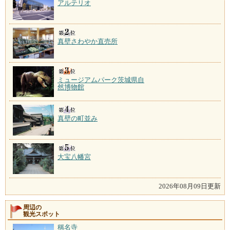
アルテリオ
真壁さわやか直売所
ミュージアムパーク茨城県自
然博物館
真壁の町並み
大宝八幡宮
2026年08月09日更新
周辺の
観光スポット
稱名寺