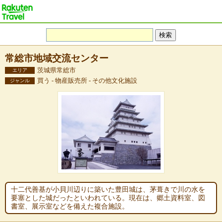
常総市地域交流センター
茨城県常総市
エリア
買う - 物産販売所 - その他文化施設
ジャンル
十二代善基が小貝川辺りに築いた豊田城は、茅葺きで川の水を
要塞とした城だったといわれている。現在は、郷土資料室、図
書室、展示室などを備えた複合施設。