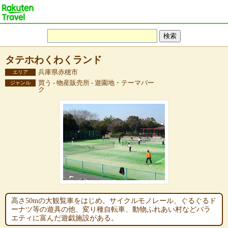
タテホわくわくランド
兵庫県赤穂市
エリア
買う - 物産販売所 - 遊園地・テーマパー
ジャンル
ク
高さ50mの大観覧車をはじめ、サイクルモノレール、ぐるぐるド
ーナツ等の遊具の他、変り種自転車、動物ふれあい村などバラ
エティに富んだ遊戯施設がある。