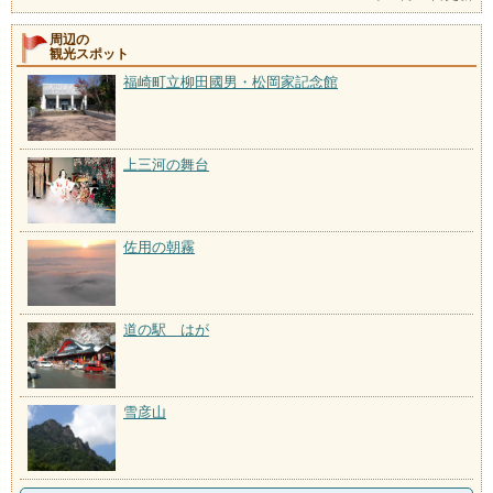
周辺の
観光スポット
福崎町立柳田國男・松岡家記念館
上三河の舞台
佐用の朝霧
道の駅 はが
雪彦山