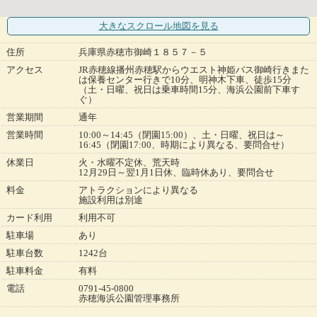
大きなスクロール地図
を見る
住所
兵庫県赤穂市御崎１８５７－５
アクセス
JR赤穂線播州赤穂駅からウエスト神姫バス御崎行きまた
は保養センター行きで10分、明神木下車、徒歩15分
（土・日曜、祝日は乗車時間15分、海浜公園前下車す
ぐ）
営業期間
通年
営業時間
10:00～14:45（閉園15:00）、土・日曜、祝日は～
16:45（閉園17:00、時期により異なる、要問合せ）
休業日
火・水曜不定休、荒天時
12月29日～翌1月1日休、臨時休あり、要問合せ
料金
アトラクションにより異なる
施設利用は別途
カード利用
利用不可
駐車場
あり
駐車台数
1242台
駐車料金
有料
電話
0791-45-0800
赤穂海浜公園管理事務所