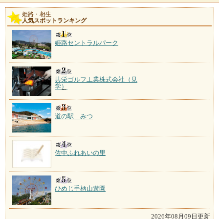
姫路・相生
人気スポットランキング
姫路セントラルパーク
共栄ゴルフ工業株式会社（見
学）
道の駅 みつ
佐中ふれあいの里
ひめじ手柄山遊園
2026年08月09日更新