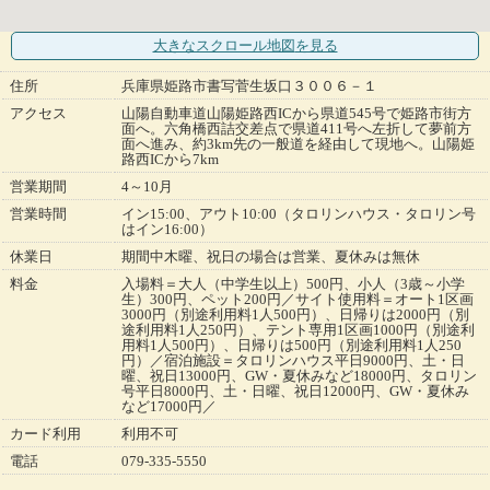
大きなスクロール地図
を見る
住所
兵庫県姫路市書写菅生坂口３００６－１
アクセス
山陽自動車道山陽姫路西ICから県道545号で姫路市街方
面へ。六角橋西詰交差点で県道411号へ左折して夢前方
面へ進み、約3km先の一般道を経由して現地へ。山陽姫
路西ICから7km
営業期間
4～10月
営業時間
イン15:00、アウト10:00（タロリンハウス・タロリン号
はイン16:00）
休業日
期間中木曜、祝日の場合は営業、夏休みは無休
料金
入場料＝大人（中学生以上）500円、小人（3歳～小学
生）300円、ペット200円／サイト使用料＝オート1区画
3000円（別途利用料1人500円）、日帰りは2000円（別
途利用料1人250円）、テント専用1区画1000円（別途利
用料1人500円）、日帰りは500円（別途利用料1人250
円）／宿泊施設＝タロリンハウス平日9000円、土・日
曜、祝日13000円、GW・夏休みなど18000円、タロリン
号平日8000円、土・日曜、祝日12000円、GW・夏休み
など17000円／
カード利用
利用不可
電話
079-335-5550