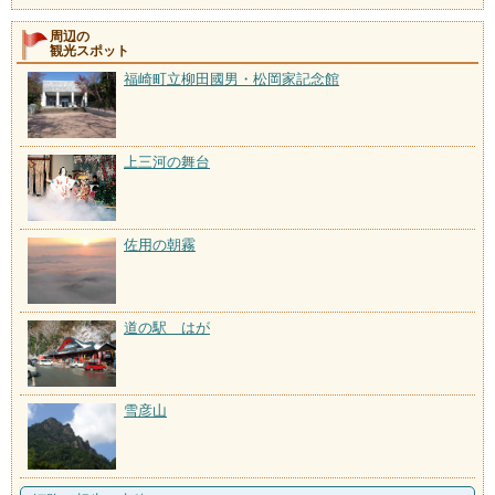
周辺の
観光スポット
福崎町立柳田國男・松岡家記念館
上三河の舞台
佐用の朝霧
道の駅 はが
雪彦山