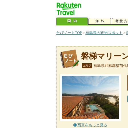
たびノートTOP
>
福島県の観光スポット
>
磐梯マリー
福島県耶麻郡猪苗代
エリア
写真をもっと見る