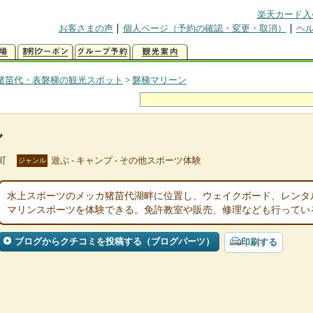
楽天カード入
お客さまの声
個人ページ（予約の確認・変更・取消）
ヘ
猪苗代・表磐梯の観光スポット
>
磐梯マリーン
ン
町
遊ぶ - キャンプ - その他スポーツ体験
ジャンル
水上スポーツのメッカ猪苗代湖畔に位置し、ウェイクボード、レンタ
マリンスポーツを体験できる。免許教室や販売、修理なども行ってい
ブログからクチコミを投稿する（ブログパーツ）
印刷する