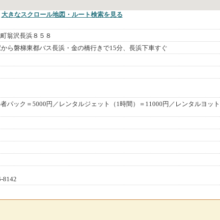
大きなスクロール地図
・ルート検索
を見る
代町翁沢長浜８５８
駅から磐梯東都バス長浜・金の橋行きで15分、長浜下車すぐ
者パック＝5000円／レンタルジェット（1時間）＝11000円／レンタルヨット
-8142