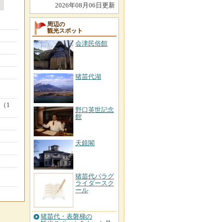
2026年08月06日更新
周辺の
観光スポット
会津民俗館
猪苗代湖
（1
野口英世記念
館
天鏡閣
猪苗代パラグ
ライダースク
ール
猪苗代・表磐梯の