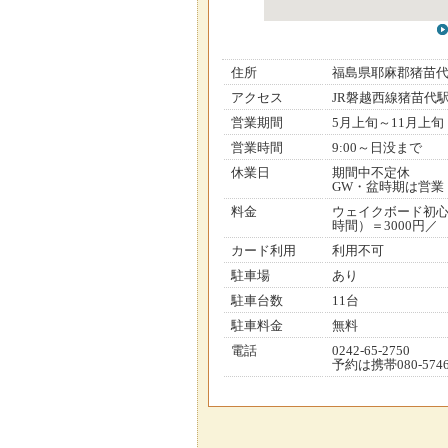
住所
福島県耶麻郡猪苗
アクセス
JR磐越西線猪苗代
営業期間
5月上旬～11月上旬
営業時間
9:00～日没まで
休業日
期間中不定休
GW・盆時期は営業
料金
ウェイクボード初心
時間）＝3000円／
カード利用
利用不可
駐車場
あり
駐車台数
11台
駐車料金
無料
電話
0242-65-2750
予約は携帯080-5746