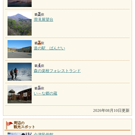
滑滝展望台
道の駅 ばんだい
森の楽校フォレストランド
い～な郷の蔵
2026年08月10日更新
周辺の
観光スポット
会津民俗館