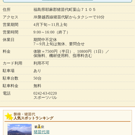
住所
福島県耶麻郡猪苗代町葉山７１０５
アクセス
JR磐越西線猪苗代駅からタクシーで10分
営業期間
4月下旬～11月上旬
営業時間
9:00～16:00（終了）
休業日
期間中不定休
7～9月上旬は無休、要問合せ
料金
体験＝7500円（半日）、10800円（1日）／
保険料、機材使用料、指導料含む
カード利用
利用不可
駐車場
あり
駐車台数
50台
駐車料金
無料
電話
0242-63-0220
スポーツパル
磐梯・猪苗代
人気スポットランキング
猪苗代湖