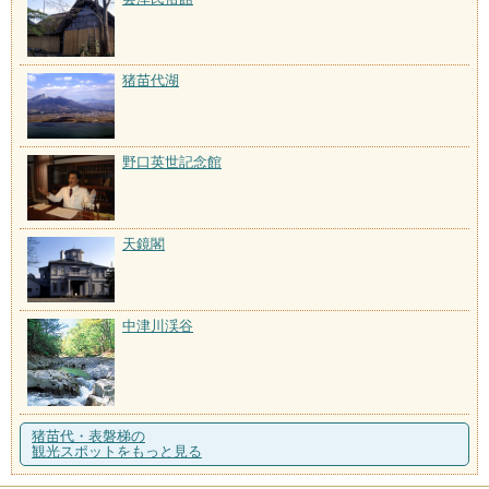
猪苗代湖
野口英世記念館
天鏡閣
中津川渓谷
猪苗代・表磐梯の
観光スポットをもっと見る