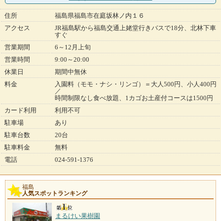
住所
福島県福島市在庭坂林ノ内１６
アクセス
JR福島駅から福島交通上姥堂行きバスで18分、北林下車
すぐ
営業期間
6～12月上旬
営業時間
9:00～20:00
休業日
期間中無休
料金
入園料（モモ・ナシ・リンゴ）＝大人500円、小人400円
／
時間制限なし食べ放題、1カゴお土産付コースは1500円
カード利用
利用不可
駐車場
あり
駐車台数
20台
駐車料金
無料
電話
024-591-1376
福島
人気スポットランキング
まるけい果樹園