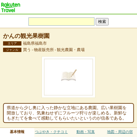
かんの観光果樹園
福島県福島市
エリア
買う - 物産販売所 - 観光農園・農場
ジャンル
県道から少し奥に入った静かな立地にある農園。広い果樹園を
開放しており、気兼ねせずにフルーツ狩りが楽しめる。新鮮な
もぎたてを食べて感動してもらいたいというのが信条である。
基本情報
つぶやき・クチコミ
動画・写真
地図・周辺の宿