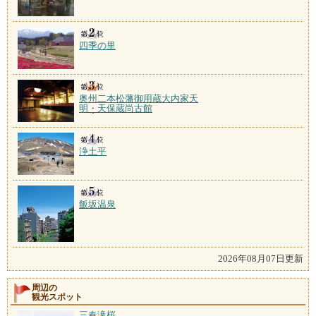
四季の里
奥州二本松藩御用蔵大内家天
明・天保蔵尚古館
浄土平
飯坂温泉
2026年08月07日更新
周辺の
観光スポット
三春滝桜