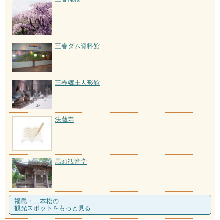
三春ダム資料館
三春郷土人形館
法蔵寺
馬頭観音堂
福島・二本松の
観光スポットをもっと見る