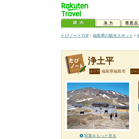
たびノートTOP
>
福島県の観光スポット
>
浄土平
福島県福島市
エリア
ジャ
写真をもっと見る