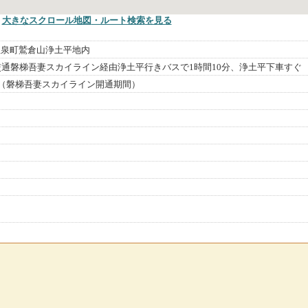
大きなスクロール地図
・ルート検索
を見る
温泉町鷲倉山浄土平地内
交通磐梯吾妻スカイライン経由浄土平行きバスで1時間10分、浄土平下車すぐ
旬（磐梯吾妻スカイライン開通期間）