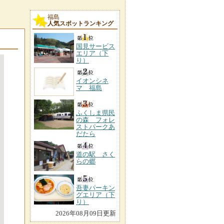
福島
人気スポットランキング
国見サービス
エリア（下
り）
イオンシネ
マ 福島
ふくしま県民
の森 フォレ
ストパークあ
だたら
道の駅 さく
らの郷
吾妻パーキン
グエリア（下
り）
2026年08月09日更新