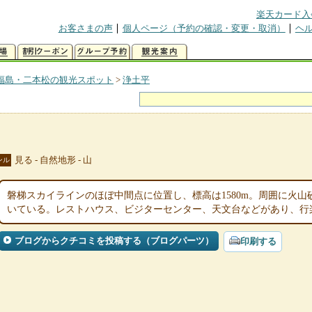
楽天カード入
お客さまの声
個人ページ（予約の確認・変更・取消）
ヘ
福島・二本松の観光スポット
>
浄土平
見る - 自然地形 - 山
ンル
磐梯スカイラインのほぼ中間点に位置し、標高は1580m。周囲に火
いている。レストハウス、ビジターセンター、天文台などがあり、行
ブログからクチコミを投稿する（ブログパーツ）
印刷する