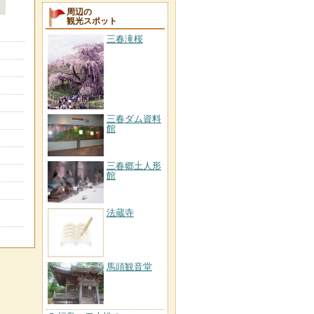
周辺の
観光スポット
三春滝桜
三春ダム資料
館
三春郷土人形
館
法蔵寺
馬頭観音堂