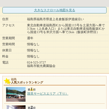
大きなスクロール地図
を見る
住所
福島県福島市県道上名倉飯坂伊達線沿い
アクセス
東北自動車道福島西ICから国道115号を土湯方面へ車で
3.5km（上名倉入口）または東北自動車道福島飯坂ICか
ら国道13号を米沢方面へ車で2km（飯坂町井野目）
営業期間
通年
営業時間
情報なし
休業日
情報なし
料金
情報なし
電話
024-525-3727
福島市観光農園協会
福島
人気スポットランキング
国見サービスエリア（下り）