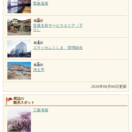
鷲倉温泉
安達太良サービスエリア（下
り）
コラッセふくしま 管理組合
浄土平
2026年08月06日更新
周辺の
観光スポット
三春滝桜