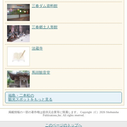
三春ダム資料館
三春郷土人形館
法蔵寺
馬頭観音堂
福島・二本松の
観光スポットをもっと見る
掲載情報の一部の著作権は提供元企業等に帰属します。 Copyright（C）2026 Shobunsha
Publications,Inc. All rights reserved.
このページのトップへ