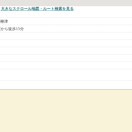
大きなスクロール地図
・ルート検索
を見る
町柳津
から徒歩15分