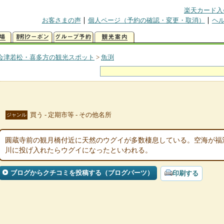
楽天カード入
お客さまの声
個人ページ（予約の確認・変更・取消）
ヘ
会津若松・喜多方の観光スポット
>
魚渕
買う - 定期市等 - その他名所
ジャンル
圓蔵寺前の観月橋付近に天然のウグイが多数棲息している。空海が福
川に投げ入れたらウグイになったといわれる。
ブログからクチコミを投稿する（ブログパーツ）
印刷する