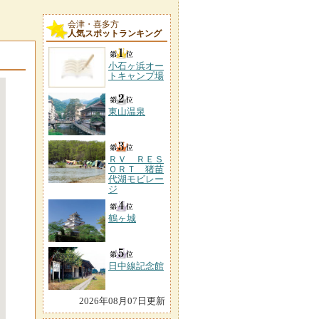
会津・喜多方
人気スポットランキング
小石ヶ浜オー
トキャンプ場
東山温泉
ＲＶ ＲＥＳ
ＯＲＴ 猪苗
代湖モビレー
ジ
鶴ヶ城
日中線記念館
2026年08月07日更新