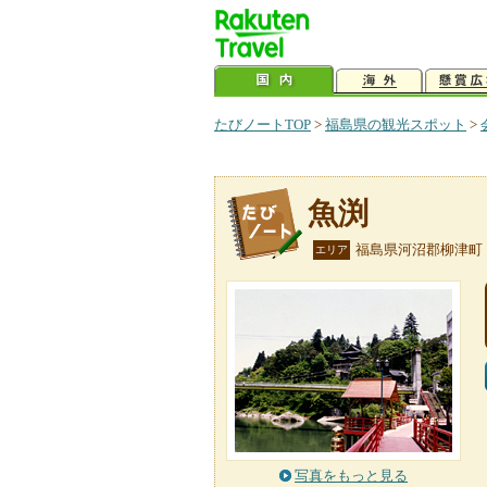
たびノートTOP
>
福島県の観光スポット
>
魚渕
福島県河沼郡柳津町
エリア
写真をもっと見る