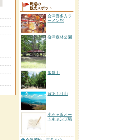
周辺の
観光スポット
会津喜多方ラ
ーメン館
柳津森林公園
飯盛山
背あぶり山
小石ヶ浜オー
トキャンプ場
会津若松・喜多方の