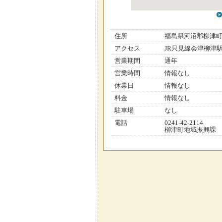
住所
福島県河沼郡柳津
アクセス
JR只見線会津柳津駅
営業期間
通年
営業時間
情報なし
休業日
情報なし
料金
情報なし
駐車場
なし
電話
0241-42-2114
柳津町地域振興課