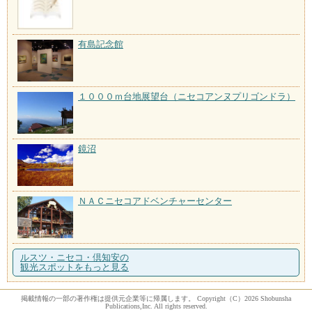
有島記念館
１０００ｍ台地展望台（ニセコアンヌプリゴンドラ）
鏡沼
ＮＡＣニセコアドベンチャーセンター
ルスツ・ニセコ・倶知安の
観光スポットをもっと見る
掲載情報の一部の著作権は提供元企業等に帰属します。 Copyright（C）2026 Shobunsha
Publications,Inc. All rights reserved.