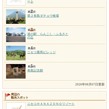
ート
第２有島ダチョウ牧場
道の駅 らんこし・ふるさと
の丘
ニセコ乗馬ビレッジ
有島記念館
2026年08月07日更新
周辺の
観光スポット
ニセコＨＡＮＡＺＯＮＯリゾート