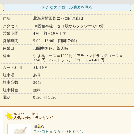
大きなスクロール地図
を見る
住所
北海道虻田郡ニセコ町東山２
アクセス
JR函館本線ニセコ駅からタクシーで10分
営業期間
4月下旬～10月下旬
営業時間
9:00～16:00（閉園17:00）
休業日
期間中無休、荒天時
料金
引き馬コース＝1000円／アラウンドランチコース＝
3240円／ベストフレンドコース＝6480円／
カード利用
利用不可
駐車場
あり
駐車台数
30台
駐車料金
無料
電話
0136-44-1136
ルスツ・ニセコ
人気スポットランキング
ニセコＨＡＮＡＺＯＮＯリゾ