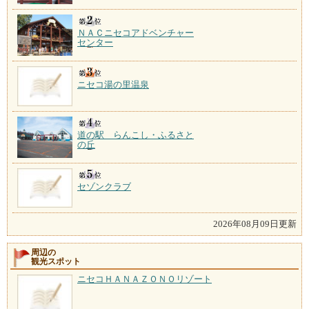
ＮＡＣニセコアドベンチャー
センター
ニセコ湯の里温泉
道の駅 らんこし・ふるさと
の丘
セゾンクラブ
2026年08月09日更新
周辺の
観光スポット
ニセコＨＡＮＡＺＯＮＯリゾート