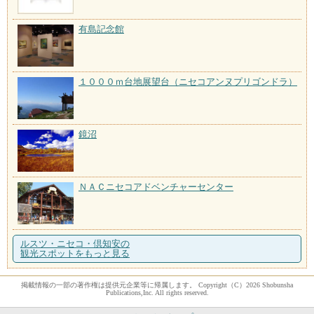
有島記念館
１０００ｍ台地展望台（ニセコアンヌプリゴンドラ）
鏡沼
ＮＡＣニセコアドベンチャーセンター
ルスツ・ニセコ・倶知安の
観光スポットをもっと見る
掲載情報の一部の著作権は提供元企業等に帰属します。 Copyright（C）2026 Shobunsha
Publications,Inc. All rights reserved.