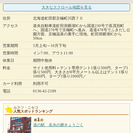
大きなスクロール地図
を見る
住所
北海道虻田郡京極町川西７０
アクセス
道央自動車道虻田洞爺湖ICから国道230号で喜茂別町
へ。国道276号で京極町へ進み、道道478号でふきだし公
園方面、京極温泉の裏手に現地。虻田洞爺湖ICから
50km
営業期間
5月上旬～10月下旬
営業時間
イン7:00、アウト11:00
休業日
期間中無休
料金
サイト使用料＝テント専用テント1張り500円、タープ1
張り500円、大きさが8平方メートル以上はテント1張り
1000円、タープ1張り1000円／
カード利用
利用不可
電話
0136-42-2189
ルスツ・ニセコ
人気スポットランキング
道の駅 名水の郷きょうごく