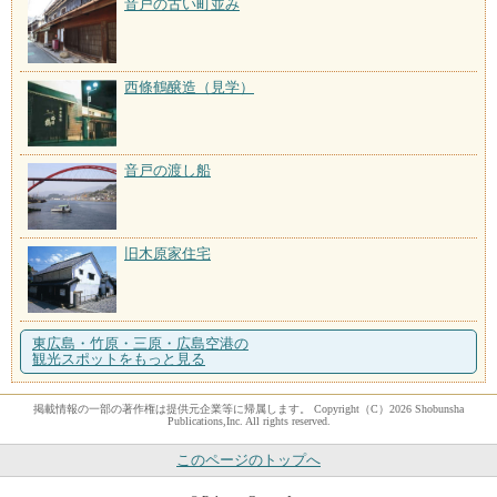
音戸の古い町並み
西條鶴醸造（見学）
音戸の渡し船
旧木原家住宅
東広島・竹原・三原・広島空港の
観光スポットをもっと見る
掲載情報の一部の著作権は提供元企業等に帰属します。 Copyright（C）2026 Shobunsha
Publications,Inc. All rights reserved.
このページのトップへ