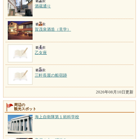
酒蔵通り
賀茂泉酒造（見学）
乙女座
三軒長屋の船宿跡
2026年08月10日更新
周辺の
観光スポット
海上自衛隊第１術科学校