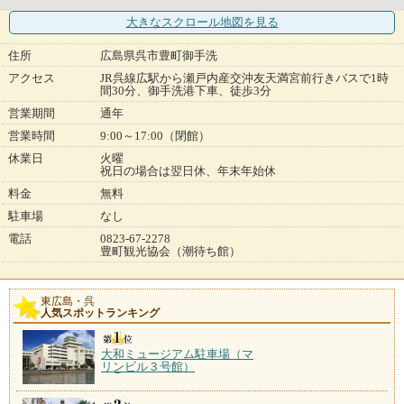
大きなスクロール地図
を見る
住所
広島県呉市豊町御手洗
アクセス
JR呉線広駅から瀬戸内産交沖友天満宮前行きバスで1時
間30分、御手洗港下車、徒歩3分
営業期間
通年
営業時間
9:00～17:00（閉館）
休業日
火曜
祝日の場合は翌日休、年末年始休
料金
無料
駐車場
なし
電話
0823-67-2278
豊町観光協会（潮待ち館）
東広島・呉
人気スポットランキング
大和ミュージアム駐車場（マ
リンビル３号館）