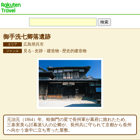
御手洗七卿落遺跡
広島県呉市
エリア
見る - 史跡・建造物 - 歴史的建造物
ジャンル
元治元（1864）年、蛤御門の変で長州軍が幕府に敗れたため、
三条実美ら討幕派5人の公卿が、長州兵に守られて京都から長州
へ向かう途中に立ち寄った屋敷。