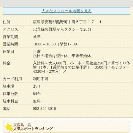
大きなスクロール地図
を見る
住所
広島県安芸郡熊野町中溝５丁目１７－１
アクセス
JR呉線矢野駅からタクシーで20分
営業期間
通年
営業時間
10:00～16:30（閉館17:00）
休業日
月曜
祝日の場合は翌日休、年末年始休
料金
入館料＝大人600円、小・中・高校生250円／筆づくり体
験（1本、1週間前までに要予約）＝3500円／モテフデ＝
4320円（2本入）／
カード利用
利用不可
駐車場
あり
駐車台数
84台
駐車料金
無料
電話
082-855-3010
東広島・呉
人気スポットランキング