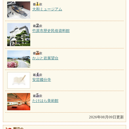
大和ミュージアム
竹原市歴史民俗資料館
かぶと岩展望台
安芸國分寺
たけはら美術館
2026年08月09日更新
周辺の