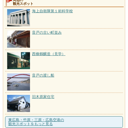
観光スポット
海上自衛隊第１術科学校
音戸の古い町並み
西條鶴醸造（見学）
音戸の渡し船
旧木原家住宅
東広島・竹原・三原・広島空港の
観光スポットをもっと見る