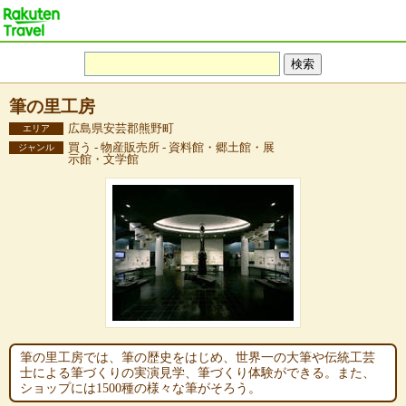
筆の里工房
広島県安芸郡熊野町
エリア
買う - 物産販売所 - 資料館・郷土館・展
ジャンル
示館・文学館
筆の里工房では、筆の歴史をはじめ、世界一の大筆や伝統工芸
士による筆づくりの実演見学、筆づくり体験ができる。また、
ショップには1500種の様々な筆がそろう。