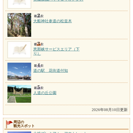
大船神社参道の松並木
恵那峡サービスエリア（下
り）
道の駅 花街道付知
人道の丘公園
2026年08月10日更新
周辺の
観光スポット