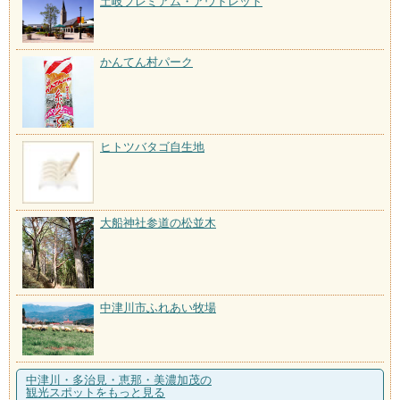
土岐プレミアム・アウトレット
かんてん村パーク
ヒトツバタゴ自生地
大船神社参道の松並木
中津川市ふれあい牧場
中津川・多治見・恵那・美濃加茂の
観光スポットをもっと見る