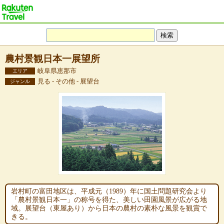
農村景観日本一展望所
岐阜県恵那市
エリア
見る - その他 - 展望台
ジャンル
岩村町の富田地区は、平成元（1989）年に国土問題研究会より
「農村景観日本一」の称号を得た、美しい田園風景が広がる地
域。展望台（東屋あり）から日本の農村の素朴な風景を観賞で
きる。