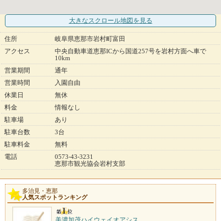
大きなスクロール地図
を見る
住所
岐阜県恵那市岩村町富田
アクセス
中央自動車道恵那ICから国道257号を岩村方面へ車で
10km
営業期間
通年
営業時間
入園自由
休業日
無休
料金
情報なし
駐車場
あり
駐車台数
3台
駐車料金
無料
電話
0573-43-3231
恵那市観光協会岩村支部
多治見・恵那
人気スポットランキング
美濃加茂ハイウェイオアシス