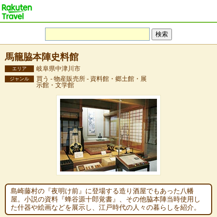
馬籠脇本陣史料館
岐阜県中津川市
エリア
買う - 物産販売所 - 資料館・郷土館・展
ジャンル
示館・文学館
島崎藤村の『夜明け前』に登場する造り酒屋でもあった八幡
屋。小説の資料『蜂谷源十郎覚書』、その他脇本陣当時使用し
た什器や絵画などを展示し、江戸時代の人々の暮らしを紹介。