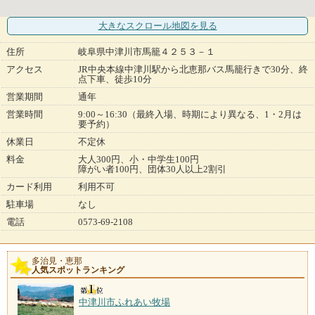
大きなスクロール地図
を見る
住所
岐阜県中津川市馬籠４２５３－１
アクセス
JR中央本線中津川駅から北恵那バス馬籠行きで30分、終
点下車、徒歩10分
営業期間
通年
営業時間
9:00～16:30（最終入場、時期により異なる、1・2月は
要予約）
休業日
不定休
料金
大人300円、小・中学生100円
障がい者100円、団体30人以上2割引
カード利用
利用不可
駐車場
なし
電話
0573-69-2108
多治見・恵那
人気スポットランキング
中津川市ふれあい牧場