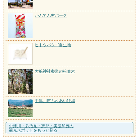
かんてん村パーク
ヒトツバタゴ自生地
大船神社参道の松並木
中津川市ふれあい牧場
中津川・多治見・恵那・美濃加茂の
観光スポットをもっと見る