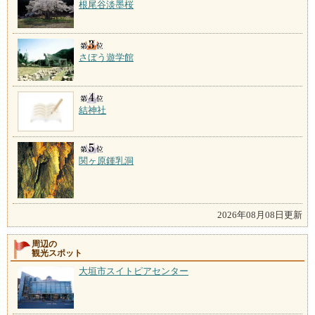
根尾谷淡墨桜
さぼう遊学館
結神社
関ヶ原鍾乳洞
2026年08月08日更新
周辺の
観光スポット
大垣市スイトピアセンター