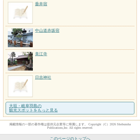
垂井宿
中山道赤坂宿
美江寺
日吉神社
大垣・岐阜羽島の
観光スポットをもっと見る
掲載情報の一部の著作権は提供元企業等に帰属します。 Copyright（C）2026 Shobunsha
Publications,Inc. All rights reserved.
このページのトップへ