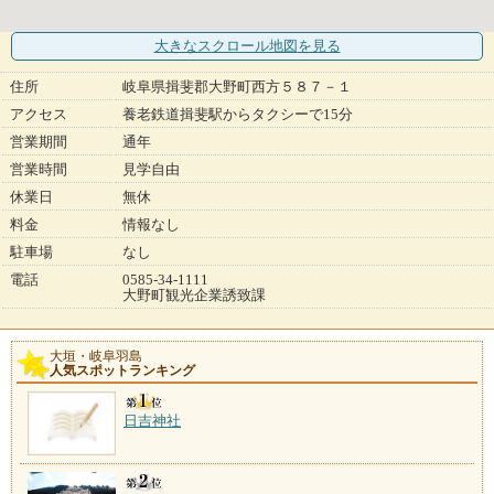
大きなスクロール地図
を見る
住所
岐阜県揖斐郡大野町西方５８７－１
アクセス
養老鉄道揖斐駅からタクシーで15分
営業期間
通年
営業時間
見学自由
休業日
無休
料金
情報なし
駐車場
なし
電話
0585-34-1111
大野町観光企業誘致課
大垣・岐阜羽島
人気スポットランキング
日吉神社