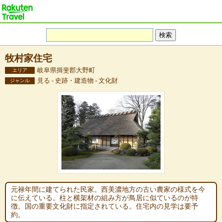
牧村家住宅
岐阜県揖斐郡大野町
エリア
見る - 史跡・建造物 - 文化財
ジャンル
元禄年間に建てられた民家。西美濃地方の古い農家の様式を今
に伝えている。柱と横架材の組み方が鳥居に似ているのが特
徴。国の重要文化財に指定されている。住宅内の見学は要予
約。