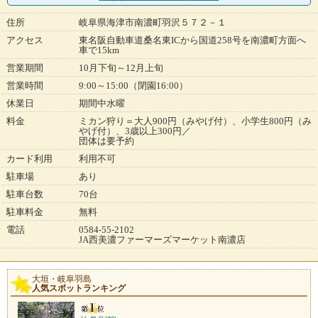
住所
岐阜県海津市南濃町羽沢５７２－１
アクセス
東名阪自動車道桑名東ICから国道258号を南濃町方面へ
車で15km
営業期間
10月下旬～12月上旬
営業時間
9:00～15:00（閉園16:00）
休業日
期間中水曜
料金
ミカン狩り＝大人900円（みやげ付）、小学生800円（み
やげ付）、3歳以上300円／
団体は要予約
カード利用
利用不可
駐車場
あり
駐車台数
70台
駐車料金
無料
電話
0584-55-2102
JA西美濃ファーマーズマーケット南濃店
大垣・岐阜羽島
人気スポットランキング