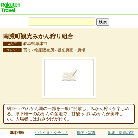
南濃町観光みかん狩り組合
岐阜県海津市
エリア
買う - 物産販売所 - 観光農園・農場
ジャンル
約126haのみかん園の一部を一般に開放し、みかん狩りが楽しめ
る。県下唯一のみかんの産地で、甘酸っぱいみかんが美味し
い。入場者にはおみやげが付く。
基本情報
つぶやき・クチコミ
動画・写真
地図・周辺の宿