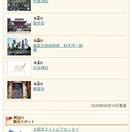
竹鼻別院
垂井宿
脇坂文助頌徳碑 鈴木淳一銅
像
日吉神社
横蔵寺
2026年08月10日更新
周辺の
観光スポット
大垣市スイトピアセンター