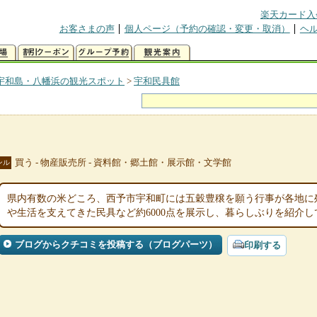
楽天カード入
お客さまの声
個人ページ（予約の確認・変更・取消）
ヘ
宇和島・八幡浜の観光スポット
>
宇和民具館
買う - 物産販売所 - 資料館・郷土館・展示館・文学館
ンル
県内有数の米どころ、西予市宇和町には五穀豊穣を願う行事が各地に
や生活を支えてきた民具など約6000点を展示し、暮らしぶりを紹介し
ブログからクチコミを投稿する（ブログパーツ）
印刷する