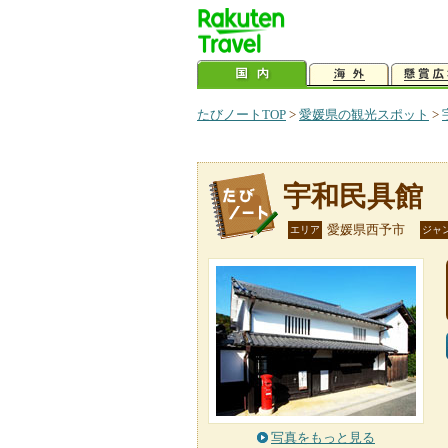
たびノートTOP
>
愛媛県の観光スポット
>
宇和民具館
愛媛県西予市
エリア
ジャ
写真をもっと見る