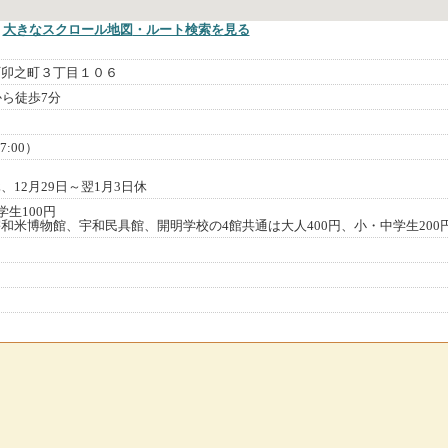
大きなスクロール地図
・ルート検索
を見る
町卯之町３丁目１０６
から徒歩7分
7:00）
12月29日～翌1月3日休
学生100円
和米博物館、宇和民具館、開明学校の4館共通は大人400円、小・中学生200