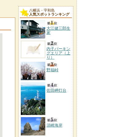
八幡浜・宇和島
人気スポットランキング
大江健三郎生
家
内子パーキン
グエリア（上
り）
野福峠
佐田岬灯台
須崎海岸