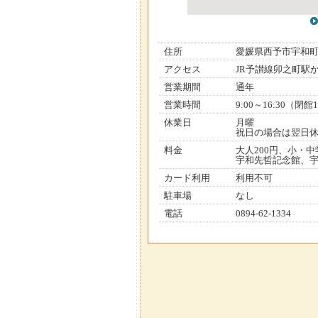
住所
愛媛県西予市宇和
アクセス
JR予讃線卯之町駅
営業期間
通年
営業時間
9:00～16:30（閉館1
休業日
月曜
祝日の場合は翌日休、
料金
大人200円、小・中
宇和先哲記念館、宇
カード利用
利用不可
駐車場
なし
電話
0894-62-1334