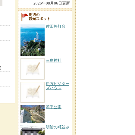
2026年08月06日更新
周辺の
観光スポット
佐田岬灯台
三島神社
円
伊方ビジター
ズハウス
琴平公園
明治の町並み