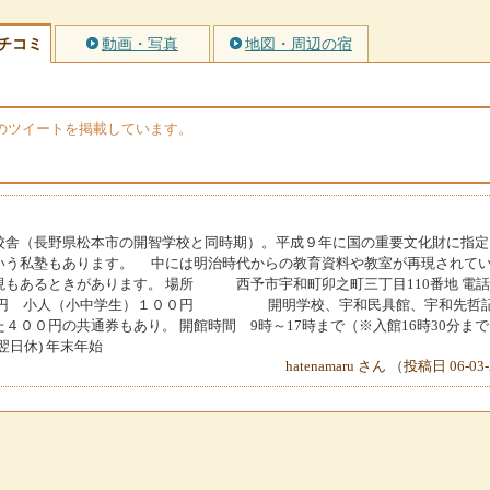
チコミ
動画・写真
地図・周辺の宿
erのツイートを掲載しています。
舎（長野県松本市の開智学校と同時期）。平成９年に国の重要文化財に指定
いう私塾もあります。 中には明治時代からの教育資料や教室が再現されて
現もあるときがあります。 場所 西予市宇和町卯之町三丁目110番地 
大人２００円 小人（小中学生）１００円 開明学校、宇和民具館、宇和先哲
４００円の共通券もあり。 開館時間 9時～17時まで（※入館16時30分まで
日休) 年末年始
hatenamaru さん （投稿日 06-03