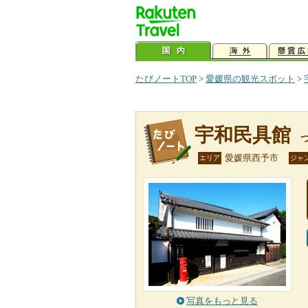
たびノートTOP
>
愛媛県の観光スポット
>
宇和民具館
愛媛県西予市
エリア
ジャ
写真をもっと見る