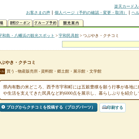
楽天カード入
お客さまの声
個人ページ（予約の確認・変更・取消）
ヘ
宇和島・八幡浜の観光スポット
>
宇和民具館
>
つぶやき・クチコミ
つぶやき・クチコミ
買う - 物産販売所 - 資料館・郷土館・展示館・文学館
ンル
県内有数の米どころ、西予市宇和町には五穀豊穣を願う行事が各地に
や生活を支えてきた民具など約6000点を展示し、暮らしぶりを紹介し
ブログからクチコミを投稿する（ブログパーツ）
印刷する