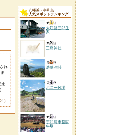
八幡浜・宇和島
人気スポットランキング
大江健三郎生
家
三島神社
され
法華津峠
いま
電話
記念
ポニー牧場
）
-21）
宇和島市営闘
牛場