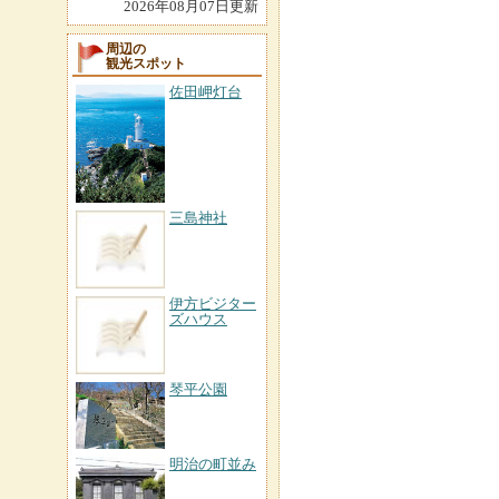
2026年08月07日更新
周辺の
観光スポット
佐田岬灯台
三島神社
伊方ビジター
ズハウス
琴平公園
明治の町並み