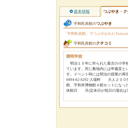
基本情報
つぶやき・ク
つぶやき
宇和民具館の
「宇和民具館」でつぶやかれたTwitt
クチコミ
宇和民具館の
開明学校
明治１５年に作られた最古の小学校
ています。同じ敷地内には申義堂と
す。イベント時には明治の授業の再
0894-62-4292 入場料 
館、宇和米博物館４館セットになった
休館日 月(定休日が祝日の場合は翌