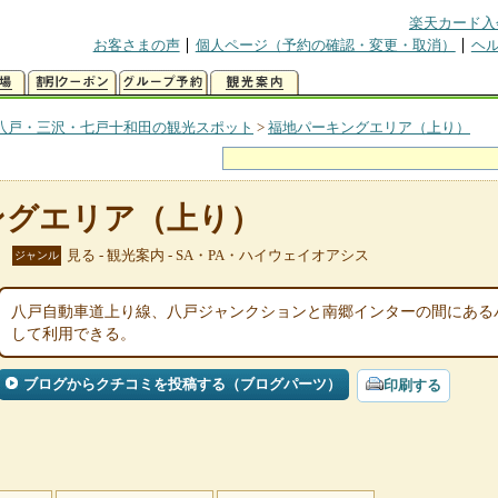
楽天カード入
お客さまの声
個人ページ（予約の確認・変更・取消）
ヘ
八戸・三沢・七戸十和田の観光スポット
>
福地パーキングエリア（上り）
ングエリア（上り）
見る - 観光案内 - SA・PA・ハイウェイオアシス
ジャンル
八戸自動車道上り線、八戸ジャンクションと南郷インターの間にある
して利用できる。
ブログからクチコミを投稿する（ブログパーツ）
印刷する