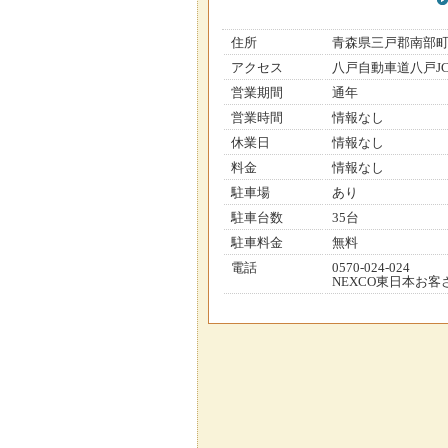
住所
青森県三戸郡南部
アクセス
八戸自動車道八戸JC
営業期間
通年
営業時間
情報なし
休業日
情報なし
料金
情報なし
駐車場
あり
駐車台数
35台
駐車料金
無料
電話
0570-024-024
NEXCO東日本お