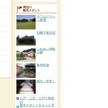
周辺の
観光スポット
カワヨグリー
ン牧場
旧圓子家住宅
ふれあい体験
の郷
奥州街道
桃川（見学）
八戸・三沢・七戸十和田
の
観光スポットをもっと見