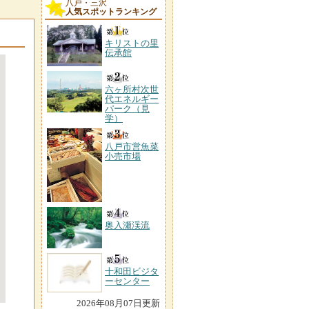
八戸・三沢
人気スポットランキング
キリストの里
伝承館
六ヶ所村次世
代エネルギー
パーク（見
学）
八戸市営魚菜
小売市場
奥入瀬渓流
十和田ビジタ
ーセンター
2026年08月07日更新