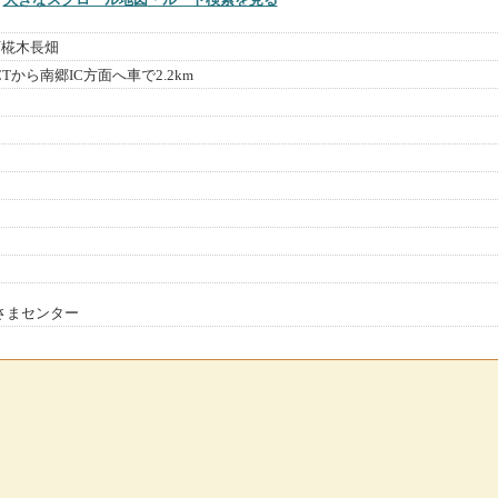
町椛木長畑
Tから南郷IC方面へ車で2.2km
客さまセンター