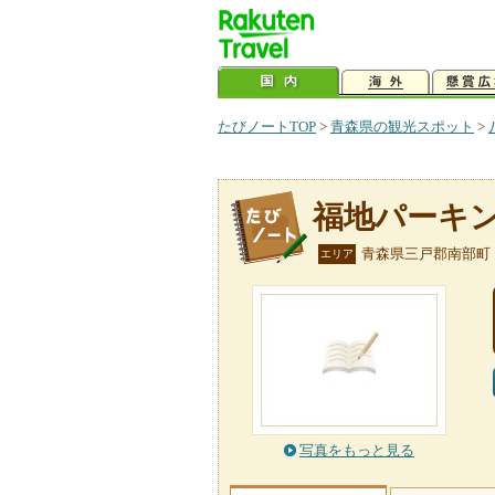
たびノートTOP
>
青森県の観光スポット
>
福地パーキ
青森県三戸郡南部町
エリア
写真をもっと見る