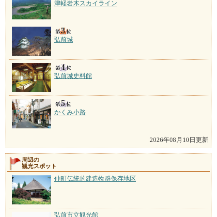
津軽岩木スカイライン
弘前城
弘前城史料館
かくみ小路
2026年08月10日更新
周辺の
観光スポット
仲町伝統的建造物群保存地区
弘前市立観光館