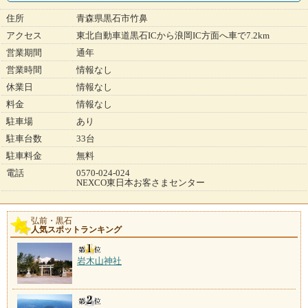
住所
青森県黒石市竹鼻
アクセス
東北自動車道黒石ICから浪岡IC方面へ車で7.2km
営業期間
通年
営業時間
情報なし
休業日
情報なし
料金
情報なし
駐車場
あり
駐車台数
33台
駐車料金
無料
電話
0570-024-024
NEXCO東日本お客さまセンター
弘前・黒石
人気スポットランキング
岩木山神社