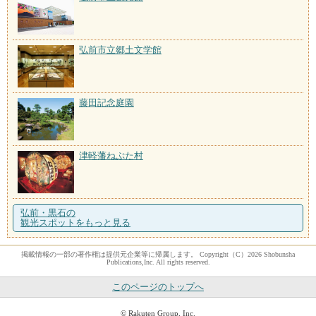
弘前市立郷土文学館
藤田記念庭園
津軽藩ねぷた村
弘前・黒石の
観光スポットをもっと見る
掲載情報の一部の著作権は提供元企業等に帰属します。 Copyright（C）2026 Shobunsha
Publications,Inc. All rights reserved.
このページのトップへ
© Rakuten Group, Inc.