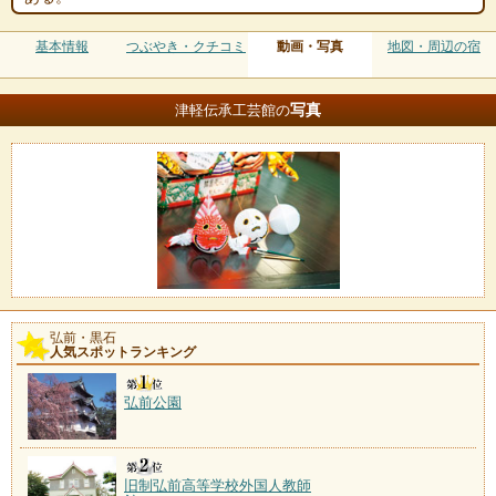
基本情報
つぶやき・クチコミ
動画・写真
地図・周辺の宿
写真
津軽伝承工芸館の
弘前・黒石
人気スポットランキング
弘前公園
旧制弘前高等学校外国人教師