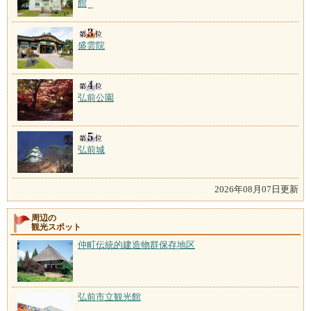
館
盛雲院
弘前公園
弘前城
2026年08月07日更新
周辺の
観光スポット
仲町伝統的建造物群保存地区
弘前市立観光館