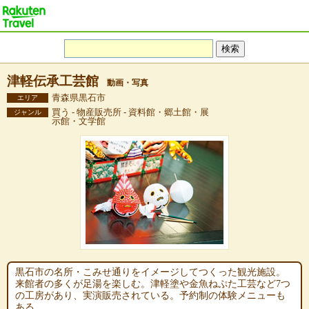
津軽伝承工芸館
動画・写真
青森県黒石市
エリア
買う - 物産販売所 - 資料館・郷土館・展
ジャンル
示館・文学館
黒石市の名所・こみせ通りをイメージしてつくった観光施設。
来館者の多くが足湯を楽しむ。津軽塗や金魚ねぷた工芸など7つ
の工房があり、実演販売されている。予約制の体験メニューも
ある。