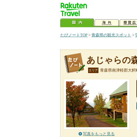
たびノートTOP
>
青森県の観光スポット
>
あじゃらの
青森県南津軽郡大鰐
エリア
写真をもっと見る