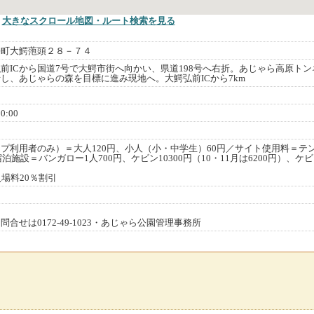
大きなスクロール地図
・ルート検索
を見る
鰐町大鰐萢頭２８－７４
前ICから国道7号で大鰐市街へ向かい、県道198号へ右折。あじゃら高原トン
し、あじゃらの森を目標に進み現地へ。大鰐弘前ICから7km
:00
プ利用者のみ）＝大人120円、小人（小・中学生）60円／サイト使用料＝テ
宿泊施設＝バンガロー1人700円、ケビン10300円（10・11月は6200円）、ケ
場料20％割引
合せは0172-49-1023・あじゃら公園管理事務所