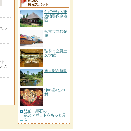
周辺の
観光スポット
仲町伝統的建
造物群保存地
区
ネル
弘前市立観光
館
弘前市立郷土
文学館
ント
ビンの
藤田記念庭園
津軽藩ねぷた
村
弘前・黒石の
観光スポットをもっと見
る