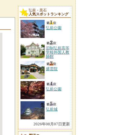
弘前・黒石
人気スポットランキング
弘前公園
旧制弘前高等
学校外国人教
師館
盛雲院
弘前公園
弘前城
2026年08月07日更新