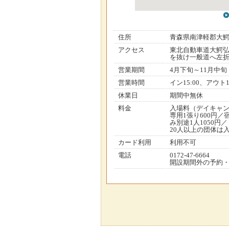
住所
青森県南津軽郡大
アクセス
東北自動車道大鰐弘
を抜け一般道へ左折
営業期間
4月下旬～11月中旬
営業時間
イン15:00、アウト10
休業日
期間中無休
料金
入場料（デイキャン
専用1張り600円／
み別途1人1050円／
20人以上の団体は入
カード利用
利用不可
電話
0172-47-6664
開設期間外の予約・問