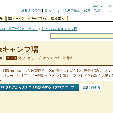
楽天カード入
お客さまの声
個人ページ（予約の確認・変更・取消）
ヘ
弘前・黒石の観光スポット
>
あじゃらの森キャンプ場
森キャンプ場
町
遊ぶ - キャンプ - キャンプ場・野営場
ジャンル
阿闍羅山麓にあり展望良く、弘前市街のすばらしい夜景を望むことも
ガロー、バリアフリー設計のケビンを備え、アウトドア施設や温泉も
ブログからクチコミを投稿する（ブログパーツ）
印刷する