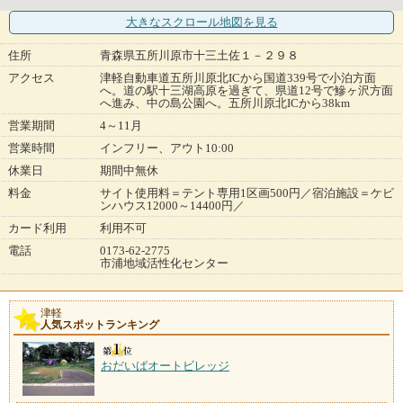
大きなスクロール地図
を見る
住所
青森県五所川原市十三土佐１－２９８
アクセス
津軽自動車道五所川原北ICから国道339号で小泊方面
へ。道の駅十三湖高原を過ぎて、県道12号で鰺ヶ沢方面
へ進み、中の島公園へ。五所川原北ICから38km
営業期間
4～11月
営業時間
インフリー、アウト10:00
休業日
期間中無休
料金
サイト使用料＝テント専用1区画500円／宿泊施設＝ケビ
ンハウス12000～14400円／
カード利用
利用不可
電話
0173-62-2775
市浦地域活性化センター
津軽
人気スポットランキング
おだいばオートビレッジ