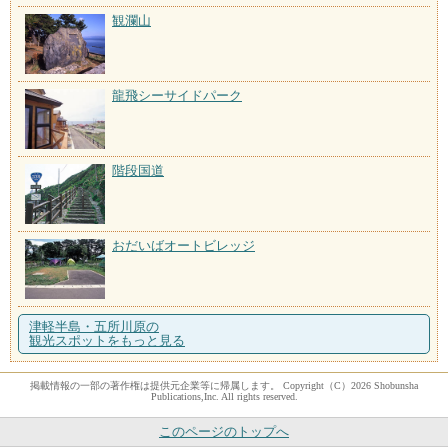
観瀾山
龍飛シーサイドパーク
階段国道
おだいばオートビレッジ
津軽半島・五所川原の
観光スポットをもっと見る
掲載情報の一部の著作権は提供元企業等に帰属します。 Copyright（C）2026 Shobunsha
Publications,Inc. All rights reserved.
このページのトップへ