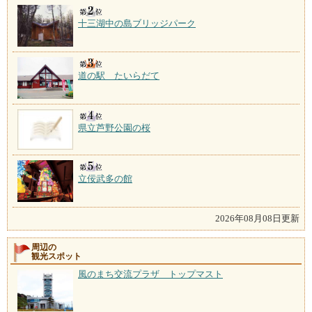
十三湖中の島ブリッジパーク
道の駅 たいらだて
県立芦野公園の桜
立佞武多の館
2026年08月08日更新
周辺の
観光スポット
風のまち交流プラザ トップマスト